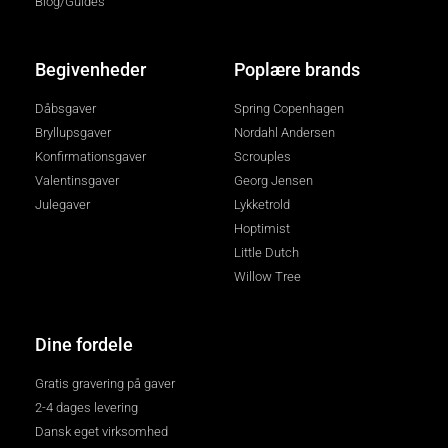
Blog/Guides
Begivenheder
Poplære brands
Dåbsgaver
Spring Copenhagen
Bryllupsgaver
Nordahl Andersen
Konfirmationsgaver
Scrouples
Valentinsgaver
Georg Jensen
Julegaver
Lykketrold
Hoptimist
Little Dutch
Willow Tree
Dine fordele
Gratis gravering på gaver
2-4 dages levering
Dansk eget virksomhed