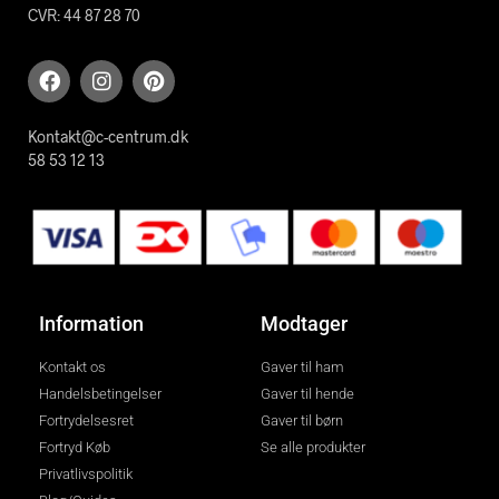
CVR: 44 87 28 70
Kontakt@c-centrum.dk
58 53 12 13
Information
Modtager
Kontakt os
Gaver til ham
Handelsbetingelser
Gaver til hende
Fortrydelsesret
Gaver til børn
Fortryd Køb
Se alle produkter
Privatlivspolitik