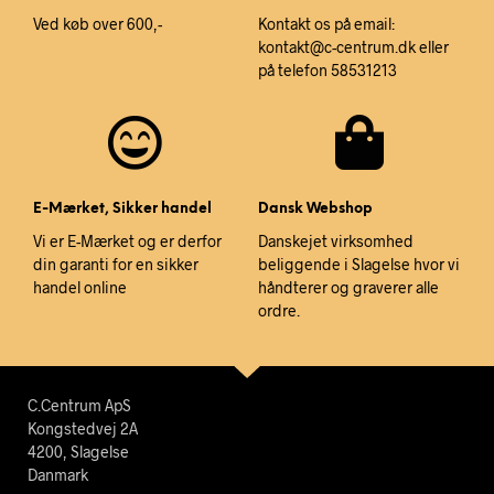
Ved køb over 600,-
Kontakt os på email:
kontakt@c-centrum.dk eller
på telefon 58531213
E-Mærket, Sikker handel
Dansk Webshop
Vi er E-Mærket og er derfor
Danskejet virksomhed
din garanti for en sikker
beliggende i Slagelse hvor vi
handel online
håndterer og graverer alle
ordre.
C.Centrum ApS
Kongstedvej 2A
4200, Slagelse
Danmark