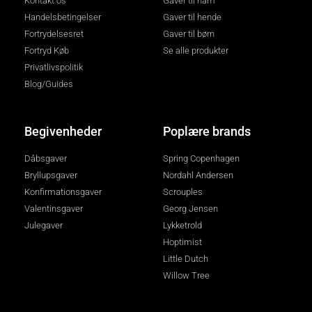
Kontakt os
Gaver til ham
Handelsbetingelser
Gaver til hende
Fortrydelsesret
Gaver til børn
Fortryd Køb
Se alle produkter
Privatlivspolitik
Blog/Guides
Begivenheder
Poplære brands
Dåbsgaver
Spring Copenhagen
Bryllupsgaver
Nordahl Andersen
Konfirmationsgaver
Scrouples
Valentinsgaver
Georg Jensen
Julegaver
Lykketrold
Hoptimist
Little Dutch
Willow Tree