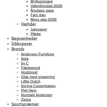
Bryllupsgave
Valentinsdag 2026
Årsdags gave
Fars dag
Mors dag 2026
Højtider
Julegaver
Påske
Begivenheder
Dåbsgaver
Brands
Andersen Furniture
Aida
by C
Fablewood
Hoptimist
Glas med gravering
Little Dutch
Spring Copenhagen
Piet Hein
Nordahl Andersen
Zippo
Sportspræmier