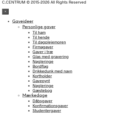
C.CENTRUM © 2015-2026 All Rights Reserved
×
Gaveideer
Personlige gaver
Til ham
Til hende
Til dagplejemoren
Firmagaver
Gaver i træ
Glas med gravering
Nøgleringe
Bordflag
Drikkedunk med navn
Kortholder
Gavepynt
Nøgleringe
Gæstebog
Mærkedage
Dåbsgaver
Konfirmationsgaver
Studentergaver