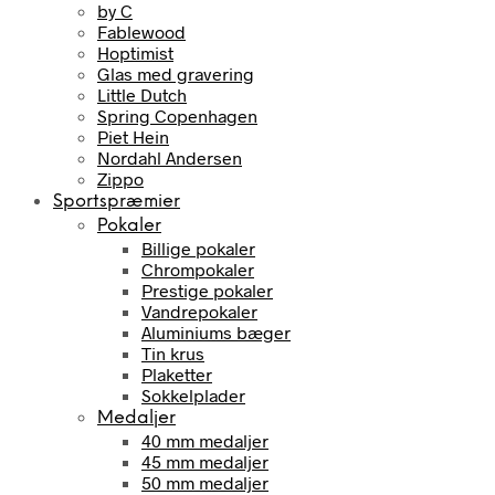
by C
Fablewood
Hoptimist
Glas med gravering
Little Dutch
Spring Copenhagen
Piet Hein
Nordahl Andersen
Zippo
Sportspræmier
Pokaler
Billige pokaler
Chrompokaler
Prestige pokaler
Vandrepokaler
Aluminiums bæger
Tin krus
Plaketter
Sokkelplader
Medaljer
40 mm medaljer
45 mm medaljer
50 mm medaljer