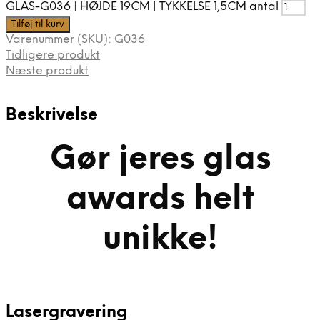
GLAS-G036 | HØJDE 19CM | TYKKELSE 1,5CM antal
Tilføj til kurv
Varenummer (SKU):
G036
Tidligere produkt
Næste produkt
Beskrivelse
Gør jeres glas
awards helt
unikke!
Lasergravering