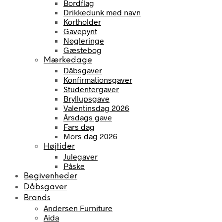
Bordflag
Drikkedunk med navn
Kortholder
Gavepynt
Nøgleringe
Gæstebog
Mærkedage
Dåbsgaver
Konfirmationsgaver
Studentergaver
Bryllupsgave
Valentinsdag 2026
Årsdags gave
Fars dag
Mors dag 2026
Højtider
Julegaver
Påske
Begivenheder
Dåbsgaver
Brands
Andersen Furniture
Aida