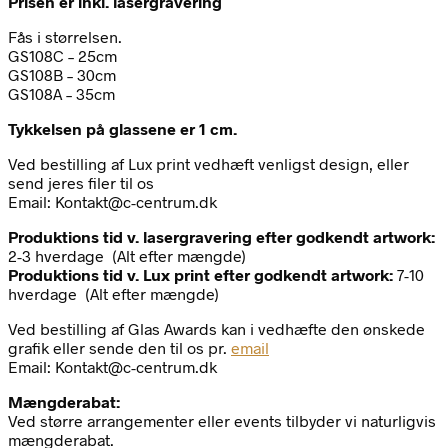
Prisen er inkl. lasergravering
Fås i størrelsen.
GS108C – 25cm
GS108B – 30cm
GS108A – 35cm
Tykkelsen på glassene er 1 cm.
Ved bestilling af Lux print vedhæft venligst design, eller
send jeres filer til os
Email: Kontakt@c-centrum.dk
Produktions tid v. lasergravering efter godkendt artwork:
2-3 hverdage (Alt efter mængde)
Produktions tid v. Lux print efter godkendt artwork:
7-10
hverdage (Alt efter mængde)
Ved bestilling af Glas Awards kan i vedhæfte den ønskede
grafik eller sende den til os pr.
email
Email: Kontakt@c-centrum.dk
Mængderabat:
Ved større arrangementer eller events tilbyder vi naturligvis
mængderabat.