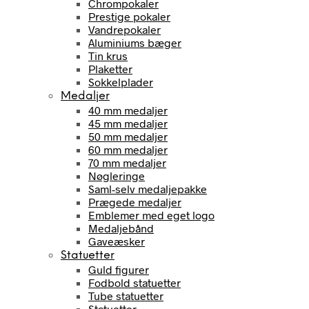
Chrompokaler
Prestige pokaler
Vandrepokaler
Aluminiums bæger
Tin krus
Plaketter
Sokkelplader
Medaljer
40 mm medaljer
45 mm medaljer
50 mm medaljer
60 mm medaljer
70 mm medaljer
Nøgleringe
Saml-selv medaljepakke
Prægede medaljer
Emblemer med eget logo
Medaljebånd
Gaveæsker
Statuetter
Guld figurer
Fodbold statuetter
Tube statuetter
Statuetter