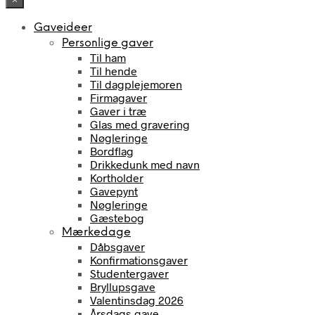
Gaveideer
Personlige gaver
Til ham
Til hende
Til dagplejemoren
Firmagaver
Gaver i træ
Glas med gravering
Nøgleringe
Bordflag
Drikkedunk med navn
Kortholder
Gavepynt
Nøgleringe
Gæstebog
Mærkedage
Dåbsgaver
Konfirmationsgaver
Studentergaver
Bryllupsgave
Valentinsdag 2026
Årsdags gave