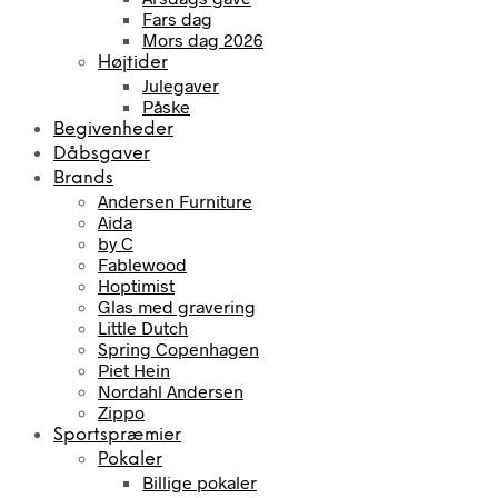
Fars dag
Mors dag 2026
Højtider
Julegaver
Påske
Begivenheder
Dåbsgaver
Brands
Andersen Furniture
Aida
by C
Fablewood
Hoptimist
Glas med gravering
Little Dutch
Spring Copenhagen
Piet Hein
Nordahl Andersen
Zippo
Sportspræmier
Pokaler
Billige pokaler