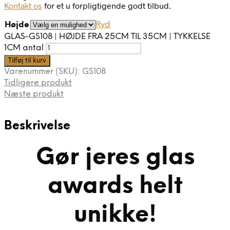
Kontakt os
for et u forpligtigende godt tilbud.
Højde
Ryd
GLAS-GS108 | HØJDE FRA 25CM TIL 35CM | TYKKELSE
1CM antal
Tilføj til kurv
Varenummer (SKU):
GS108
Tidligere produkt
Næste produkt
Beskrivelse
Gør jeres glas
awards helt
unikke!