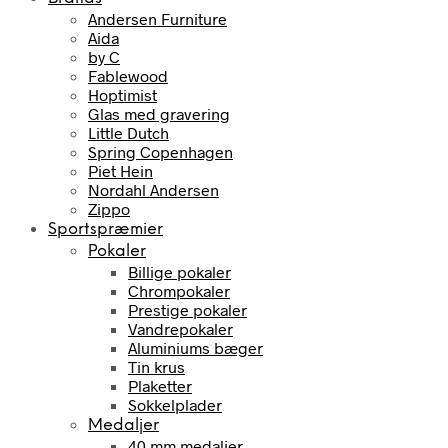
Andersen Furniture
Aida
by C
Fablewood
Hoptimist
Glas med gravering
Little Dutch
Spring Copenhagen
Piet Hein
Nordahl Andersen
Zippo
Sportspræmier
Pokaler
Billige pokaler
Chrompokaler
Prestige pokaler
Vandrepokaler
Aluminiums bæger
Tin krus
Plaketter
Sokkelplader
Medaljer
40 mm medaljer