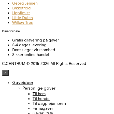
Georg Jensen
Lykketrold
Hoptimist
Little Dutch
Willow Tree
Dine fordele
Gratis gravering på gaver
2-4 dages levering
Dansk eget virksomhed
Sikker online handel
C.CENTRUM © 2015-2026 All Rights Reserved
×
Gaveideer
Personlige gaver
Til ham
Til hende
Til dagplejemoren
Firmagaver
Gaver i træ