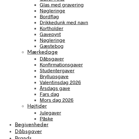
Glas med gravering
Nøgleringe
Bordflag
Drikkedunk med navn
Kortholder
Gavepynt
Nøgleringe
Gæstebog
Mærkedage
Dåbsgaver
Konfirmationsgaver
Studentergaver
Bryllupsgave
Valentinsdag 2026
Årsdags gave
Fars dag
Mors dag 2026
Højtider
Julegaver
Påske
Begivenheder
Dåbsgaver
Brands