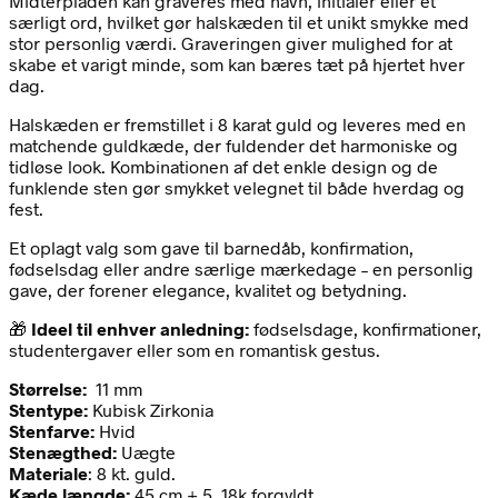
Midterpladen kan graveres med navn, initialer eller et
særligt ord, hvilket gør halskæden til et unikt smykke med
stor personlig værdi. Graveringen giver mulighed for at
skabe et varigt minde, som kan bæres tæt på hjertet hver
dag.
Halskæden er fremstillet i 8 karat guld og leveres med en
matchende guldkæde, der fuldender det harmoniske og
tidløse look. Kombinationen af det enkle design og de
funklende sten gør smykket velegnet til både hverdag og
fest.
Et oplagt valg som gave til barnedåb, konfirmation,
fødselsdag eller andre særlige mærkedage – en personlig
gave, der forener elegance, kvalitet og betydning.
🎁
Ideel til enhver anledning:
fødselsdage, konfirmationer,
studentergaver eller som en romantisk gestus.
Størrelse
:
11 mm
Stentype:
Kubisk Zirkonia
Stenfarve:
Hvid
Stenægthed:
Uægte
Materiale
: 8 kt. guld.
Kæde længde:
45 cm + 5, 18k forgyldt