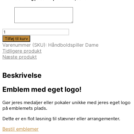
HÅNDBOLD
DAME
Tilføj til kurv
|
Varenummer (SKU):
Håndboldspiller Dame
HØJDE
Tidligere produkt
15CM
Næste produkt
antal
Beskrivelse
Emblem med eget logo!
Gør jeres medaljer eller pokaler unikke med jeres eget logo
på emblemets plads.
Dette er en flot løsning til stævner eller arrangementer.
Bestil emblemer