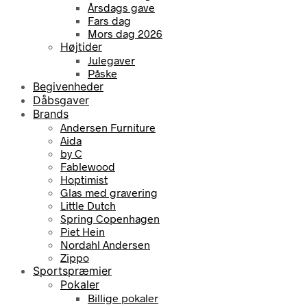
Årsdags gave
Fars dag
Mors dag 2026
Højtider
Julegaver
Påske
Begivenheder
Dåbsgaver
Brands
Andersen Furniture
Aida
by C
Fablewood
Hoptimist
Glas med gravering
Little Dutch
Spring Copenhagen
Piet Hein
Nordahl Andersen
Zippo
Sportspræmier
Pokaler
Billige pokaler