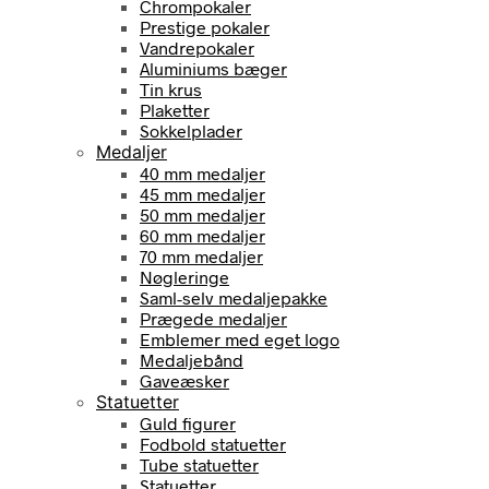
Chrompokaler
Prestige pokaler
Vandrepokaler
Aluminiums bæger
Tin krus
Plaketter
Sokkelplader
Medaljer
40 mm medaljer
45 mm medaljer
50 mm medaljer
60 mm medaljer
70 mm medaljer
Nøgleringe
Saml-selv medaljepakke
Prægede medaljer
Emblemer med eget logo
Medaljebånd
Gaveæsker
Statuetter
Guld figurer
Fodbold statuetter
Tube statuetter
Statuetter