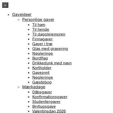
×
Gaveideer
Personlige gaver
Til ham
Til hende
Til dagplejemoren
Firmagaver
Gaver i træ
Glas med gravering
Nøgleringe
Bordflag
Drikkedunk med navn
Kortholder
Gavepynt
Nøgleringe
Gæstebog
Mærkedage
Dåbsgaver
Konfirmationsgaver
Studentergaver
Bryllupsgave
Valentinsdag 2026