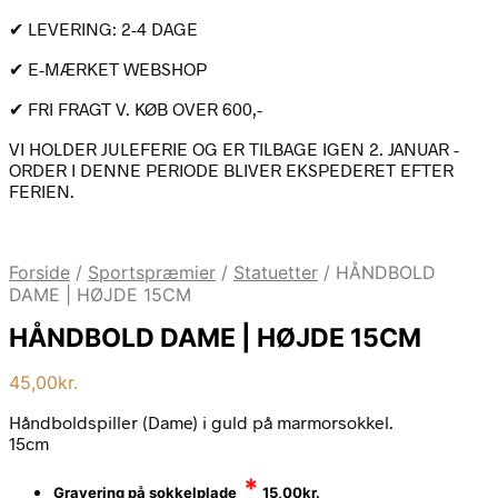
✔ LEVERING: 2-4 DAGE
✔ E-MÆRKET WEBSHOP
✔ FRI FRAGT V. KØB OVER 600,-
VI HOLDER JULEFERIE OG ER TILBAGE IGEN 2. JANUAR -
ORDER I DENNE PERIODE BLIVER EKSPEDERET EFTER
FERIEN.
Forside
/
Sportspræmier
/
Statuetter
/
HÅNDBOLD
DAME | HØJDE 15CM
HÅNDBOLD DAME | HØJDE 15CM
45,00
kr.
Håndboldspiller (Dame) i guld på marmorsokkel.
15cm
*
Gravering på sokkelplade
15,00
kr.