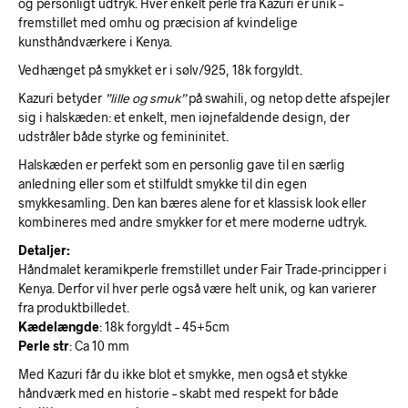
og personligt udtryk. Hver enkelt perle fra Kazuri er unik –
fremstillet med omhu og præcision af kvindelige
kunsthåndværkere i Kenya.
Vedhænget på smykket er i sølv/925, 18k forgyldt.
Kazuri betyder
”lille og smuk”
på swahili, og netop dette afspejler
sig i halskæden: et enkelt, men iøjnefaldende design, der
udstråler både styrke og femininitet.
Halskæden er perfekt som en personlig gave til en særlig
anledning eller som et stilfuldt smykke til din egen
smykkesamling. Den kan bæres alene for et klassisk look eller
kombineres med andre smykker for et mere moderne udtryk.
Detaljer:
Håndmalet keramikperle fremstillet under Fair Trade-principper i
Kenya. Derfor vil hver perle også være helt unik, og kan varierer
fra produktbilledet.
Kædelængde
: 18k forgyldt – 45+5cm
Perle str
: Ca 10 mm
Med Kazuri får du ikke blot et smykke, men også et stykke
håndværk med en historie – skabt med respekt for både