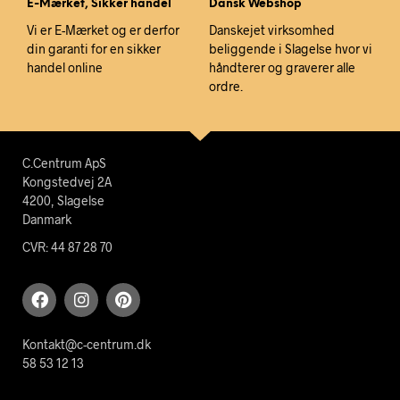
E-Mærket, Sikker handel
Dansk Webshop
Vi er E-Mærket og er derfor
Danskejet virksomhed
din garanti for en sikker
beliggende i Slagelse hvor vi
handel online
håndterer og graverer alle
ordre.
C.Centrum ApS
Kongstedvej 2A
4200, Slagelse
Danmark
CVR: 44 87 28 70
Kontakt@c-centrum.dk
58 53 12 13