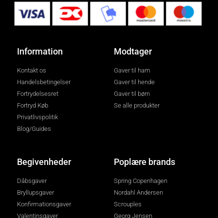
Information
Modtager
Kontakt os
Gaver til ham
Handelsbetingelser
Gaver til hende
Fortrydelsesret
Gaver til børn
Fortryd Køb
Se alle produkter
Privatlivspolitik
Blog/Guides
Begivenheder
Poplære brands
Dåbsgaver
Spring Copenhagen
Bryllupsgaver
Nordahl Andersen
Konfirmationsgaver
Scrouples
Valentinsgaver
Georg Jensen