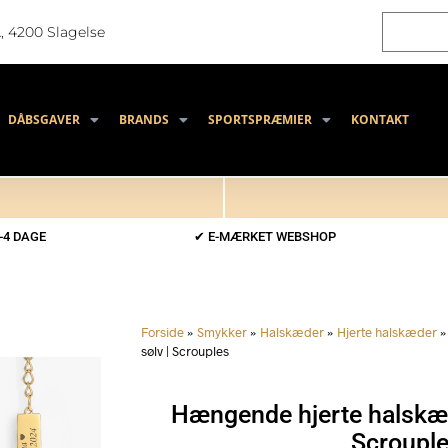
, 4200 Slagelse
DÅBSGAVER
BRANDS
SPORTSPRÆMIER
KONTAKT
-4 DAGE
✔ E-MÆRKET WEBSHOP
Forside
»
Smykker
»
Halskæder
»
Hjerte halskæder
sølv | Scrouples
Hængende hjerte halskæde
Scroupl