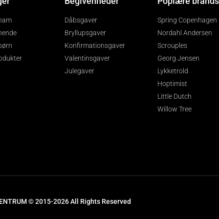
ger
Begivenheder
Poplære brands
 ham
Dåbsgaver
Spring Copenhagen
 hende
Bryllupsgaver
Nordahl Andersen
 børn
Konfirmationsgaver
Scrouples
rodukter
Valentinsgaver
Georg Jensen
Julegaver
Lykketrold
Hoptimist
Little Dutch
Willow Tree
ENTRUM © 2015-2026 All Rights Reserved