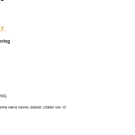
r.
ering
ING.
nne være navne, datoer, citater osv. Vi