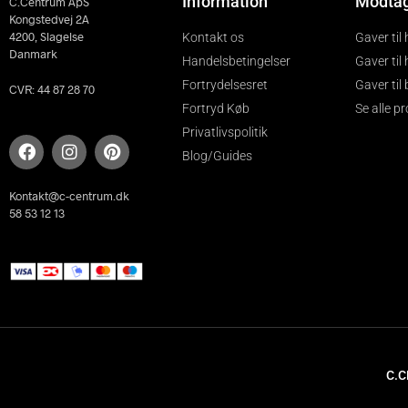
Information
Modta
C.Centrum ApS
Kongstedvej 2A
4200, Slagelse
Kontakt os
Gaver til
Danmark
Handelsbetingelser
Gaver til
Fortrydelsesret
Gaver til
CVR: 44 87 28 70
Fortryd Køb
Se alle p
Privatlivspolitik
Blog/Guides
Kontakt@c-centrum.dk
58 53 12 13
C.C