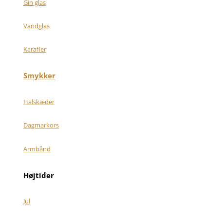
Gin glas
Vandglas
Karafler
Smykker
Halskæder
Dagmarkors
Armbånd
Højtider
Jul