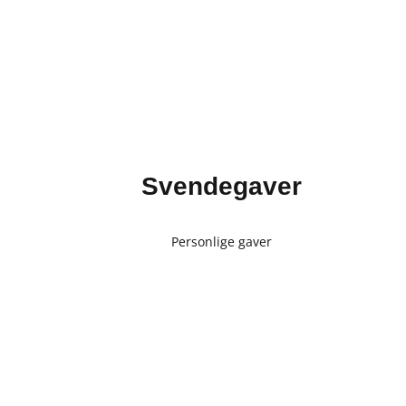
Svendegaver
Personlige gaver
Glas med gravering