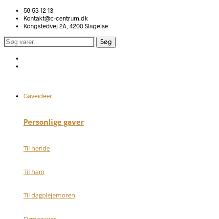
58 53 12 13
Kontakt@c-centrum.dk
Kongstedvej 2A, 4200 Slagelse
Søg
Søg
efter:
Gaveideer
Personlige gaver
Til hende
Til ham
Til dagplejemoren
Firmagaver