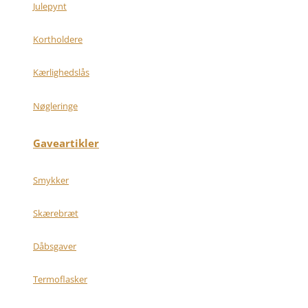
Julepynt
Kortholdere
Kærlighedslås
Nøgleringe
Gaveartikler
Smykker
Skærebræt
Dåbsgaver
Termoflasker