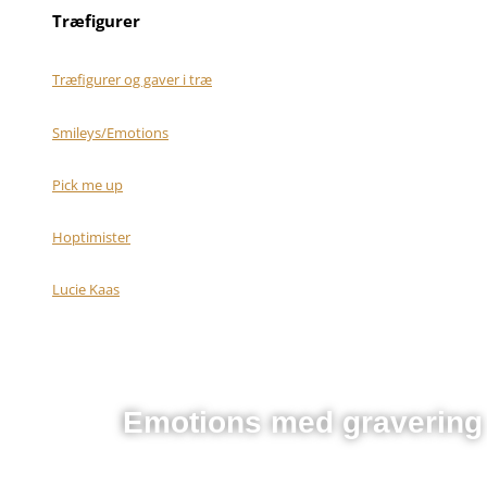
Træfigurer
Træfigurer og gaver i træ
Smileys/Emotions
Pick me up
Hoptimister
Lucie Kaas
Emotions med gravering