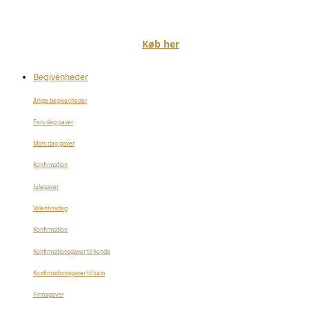
Køb her
Begivenheder
Årlige begivenheder
Fars dag gaver
Mors dag gaver
Konfirmation
Julegaver
Valentinsdag
Konfirmation
Konfirmationsgaver til hende
Konfirmationsgaver til ham
Firmagaver