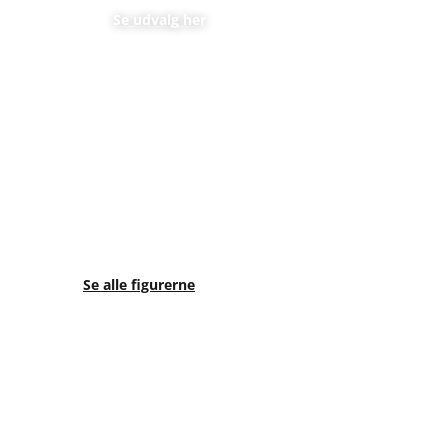
En perfekt personlig gave til et lavt budget
Se udvalg her
Se alle figurerne