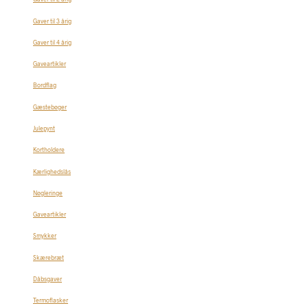
Gaver til 3 årig
Gaver til 4 årig
Gaveartikler
Bordflag
Gæstebøger
Julepynt
Kortholdere
Kærlighedslås
Nøgleringe
Gaveartikler
Smykker
Skærebræt
Dåbsgaver
Termoflasker