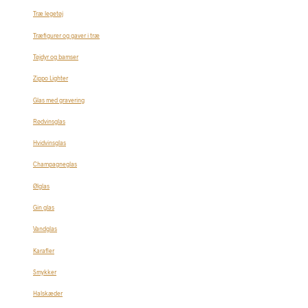
Træ legetøj
Træfigurer og gaver i træ
Tøjdyr og bamser
Zippo Lighter
Glas med gravering
Rødvinsglas
Hvidvinsglas
Champagneglas
Ølglas
Gin glas
Vandglas
Karafler
Smykker
Halskæder