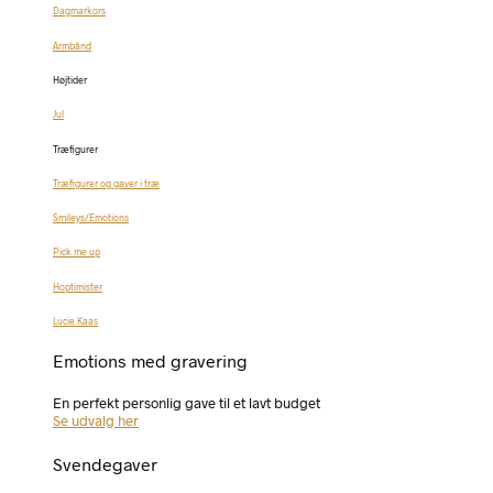
Dagmarkors
Armbånd
Højtider
Jul
Træfigurer
Træfigurer og gaver i træ
Smileys/Emotions
Pick me up
Hoptimister
Lucie Kaas
Emotions med gravering
En perfekt personlig gave til et lavt budget
Se udvalg her
Svendegaver