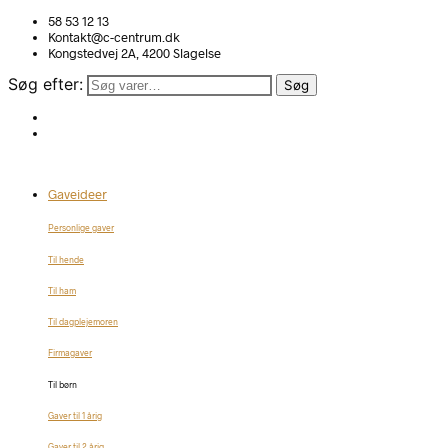
58 53 12 13
Kontakt@c-centrum.dk
Kongstedvej 2A, 4200 Slagelse
Søg efter:
Søg
Gaveideer
Personlige gaver
Til hende
Til ham
Til dagplejemoren
Firmagaver
Til børn
Gaver til 1 årig
Gaver til 2 årig