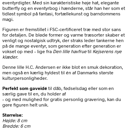
eventyrdigter. Med sin karakteristiske høje hat, elegante
butterfly og en eventyrbog i hænderne, står han her som et
tidløst symbol på fantasi, fortællekunst og barndommens
magi.
Figuren er fremstillet i FSC-certificeret træ med stor sans
for detaljen. De bløde former og varme træsorter skaber et
venligt og nostalgisk udtryk, der straks leder tankerne hen
på de mange eventyr, som generation efter generation er
vokset op med – lige fra
Den lille havfrue
til
Kejserens nye
klæder
.
Denne lille H.C. Andersen er ikke blot en smuk dekoration,
men også en kærlig hyldest til én af Danmarks største
kulturpersonligheder.
Perfekt som gaveidé
til dåb, fødselsdag eller som en
særlig gave til en, du holder af
– og med mulighed for gratis personlig gravering, kan du
gøre figuren helt unik.
Størrelse:
Højde: 8 cm
Bredde: 6 cm