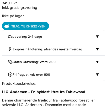
349,00
kr.
Inkl. gratis gravering
Ikke på lager
TILFØJ TIL ØNSKESKYEN
Levering: 2-4 dage
▼
Ekspres håndtering: afsendes næste hverdag
▼
Gratis Gravering: Værdi 300,-
▼
Fri fragt v. køb over 600
▼
Produktbeskrivelse:
H.C. Andersen – En hyldest i træ fra Fablewood
Denne charmerende træfigur fra Fablewood forestiller
selveste H.C. Andersen – Danmarks mest elskede