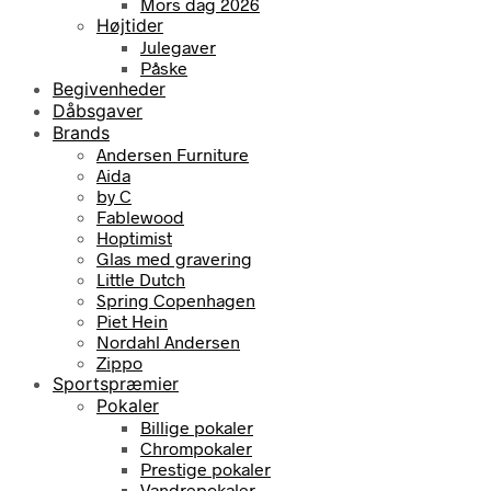
Mors dag 2026
Højtider
Julegaver
Påske
Begivenheder
Dåbsgaver
Brands
Andersen Furniture
Aida
by C
Fablewood
Hoptimist
Glas med gravering
Little Dutch
Spring Copenhagen
Piet Hein
Nordahl Andersen
Zippo
Sportspræmier
Pokaler
Billige pokaler
Chrompokaler
Prestige pokaler
Vandrepokaler