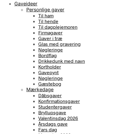
Gaveideer
Personlige gaver
Til ham
Til hende
Til dagplejemoren
Firmagaver
Gaver i træ
Glas med gravering
Nøgleringe
Bordflag
Drikkedunk med navn
Kortholder
Gavepynt
Nøgleringe
Gæstebog
Mærkedage
Dåbsgaver
Konfirmationsgaver
Studentergaver
Bryllupsgave
Valentinsdag 2026
Årsdags gave
Fars dag