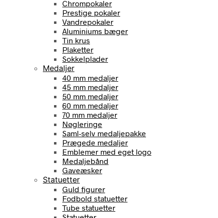
Chrompokaler
Prestige pokaler
Vandrepokaler
Aluminiums bæger
Tin krus
Plaketter
Sokkelplader
Medaljer
40 mm medaljer
45 mm medaljer
50 mm medaljer
60 mm medaljer
70 mm medaljer
Nøgleringe
Saml-selv medaljepakke
Prægede medaljer
Emblemer med eget logo
Medaljebånd
Gaveæsker
Statuetter
Guld figurer
Fodbold statuetter
Tube statuetter
Statuetter