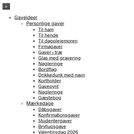
×
Gaveideer
Personlige gaver
Til ham
Til hende
Til dagplejemoren
Firmagaver
Gaver i træ
Glas med gravering
Nøgleringe
Bordflag
Drikkedunk med navn
Kortholder
Gavepynt
Nøgleringe
Gæstebog
Mærkedage
Dåbsgaver
Konfirmationsgaver
Studentergaver
Bryllupsgave
Valentinsdag 2026