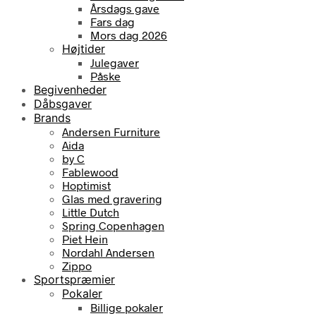
Årsdags gave
Fars dag
Mors dag 2026
Højtider
Julegaver
Påske
Begivenheder
Dåbsgaver
Brands
Andersen Furniture
Aida
by C
Fablewood
Hoptimist
Glas med gravering
Little Dutch
Spring Copenhagen
Piet Hein
Nordahl Andersen
Zippo
Sportspræmier
Pokaler
Billige pokaler