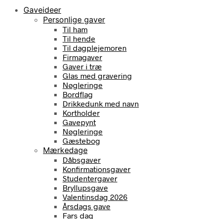
Gaveideer
Personlige gaver
Til ham
Til hende
Til dagplejemoren
Firmagaver
Gaver i træ
Glas med gravering
Nøgleringe
Bordflag
Drikkedunk med navn
Kortholder
Gavepynt
Nøgleringe
Gæstebog
Mærkedage
Dåbsgaver
Konfirmationsgaver
Studentergaver
Bryllupsgave
Valentinsdag 2026
Årsdags gave
Fars dag