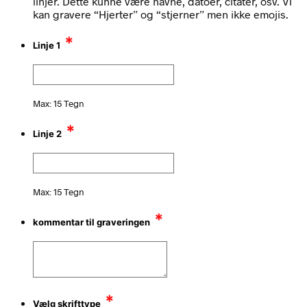
linjer. Dette kunne være navne, datoer, citater, osv. Vi
kan gravere “Hjerter” og “stjerner” men ikke emojis.
*
Linje 1
Max: 15 Tegn
*
Linje 2
Max: 15 Tegn
*
kommentar til graveringen
*
Vælg skrifttype