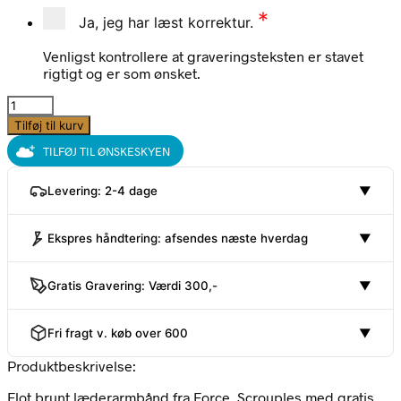
*
Ja, jeg har læst korrektur.
Venligst kontrollere at graveringsteksten er stavet
rigtigt og er som ønsket.
Herrearmbånd
med
Tilføj til kurv
gravering,
TILFØJ TIL ØNSKESKYEN
brunt
flettet
Levering: 2-4 dage
▼
læder,
stål,
21
Ekspres håndtering: afsendes næste hverdag
▼
cm
-
Force
Gratis Gravering: Værdi 300,-
▼
antal
Fri fragt v. køb over 600
▼
Produktbeskrivelse:
Flot brunt læderarmbånd fra Force, Scrouples med gratis