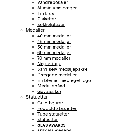
Vandrepokaler
Aluminiums bæger
Tin krus
Plaketter
Sokkelplader
Medaljer
40 mm medaljer
45 mm medaljer
50 mm medaljer
60 mm medaljer
70 mm medaljer
Nøgleringe
Saml-selv medaljepakke
Prægede medaljer
Emblemer med eget logo
Medaljebånd
Gaveæsker
Statuetter
Guld figurer
Fodbold statuetter
Tube statuetter
Statuetter
GLAS AWARDS
SPECIAL AWARDS