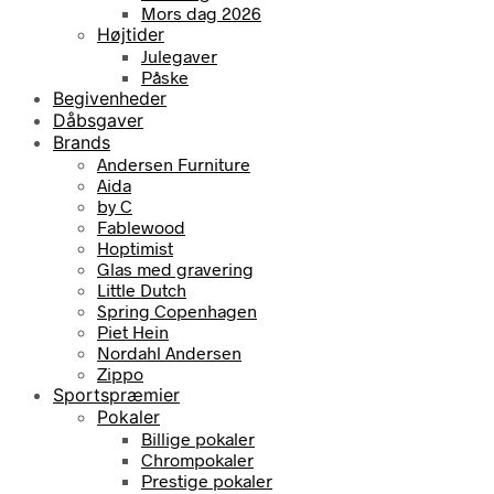
Mors dag 2026
Højtider
Julegaver
Påske
Begivenheder
Dåbsgaver
Brands
Andersen Furniture
Aida
by C
Fablewood
Hoptimist
Glas med gravering
Little Dutch
Spring Copenhagen
Piet Hein
Nordahl Andersen
Zippo
Sportspræmier
Pokaler
Billige pokaler
Chrompokaler
Prestige pokaler