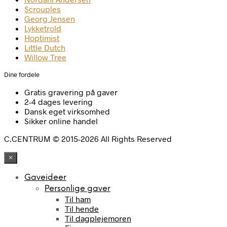
Scrouples
Georg Jensen
Lykketrold
Hoptimist
Little Dutch
Willow Tree
Dine fordele
Gratis gravering på gaver
2-4 dages levering
Dansk eget virksomhed
Sikker online handel
C.CENTRUM © 2015-2026 All Rights Reserved
×
Gaveideer
Personlige gaver
Til ham
Til hende
Til dagplejemoren