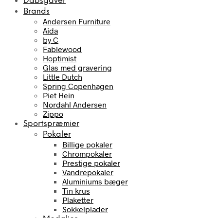
Dåbsgaver
Brands
Andersen Furniture
Aida
by C
Fablewood
Hoptimist
Glas med gravering
Little Dutch
Spring Copenhagen
Piet Hein
Nordahl Andersen
Zippo
Sportspræmier
Pokaler
Billige pokaler
Chrompokaler
Prestige pokaler
Vandrepokaler
Aluminiums bæger
Tin krus
Plaketter
Sokkelplader