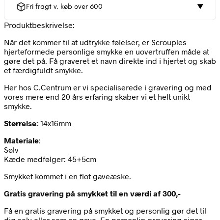
Fri fragt v. køb over 600
▼
Produktbeskrivelse:
Når det kommer til at udtrykke følelser, er Scrouples
hjerteformede personlige smykke en uovertruffen måde at
gøre det på. Få graveret et navn direkte ind i hjertet og skab
et færdigfuldt smykke.
Her hos C.Centrum er vi specialiserede i gravering og med
vores mere end 20 års erfaring skaber vi et helt unikt
smykke.
Størrelse
:
14x16mm
Materiale
:
Sølv
Kæde medfølger: 45+5cm
Smykket kommet i en flot gaveæske.
Gratis gravering på smykket til en værdi af 300,-
Få en gratis gravering på smykket og personlig gør det til
dig selv eller som en gave. En personlig gravering siger