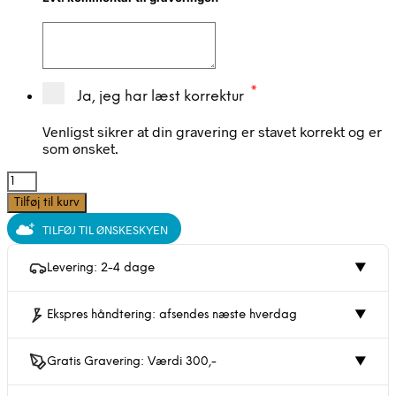
*
Ja, jeg har læst korrektur
Venligst sikrer at din gravering er stavet korrekt og er
som ønsket.
Hjerte
halskæde
Tilføj til kurv
14x16mm,
TILFØJ TIL ØNSKESKYEN
Sølv,
Scrouples
antal
Levering: 2-4 dage
▼
Ekspres håndtering: afsendes næste hverdag
▼
Gratis Gravering: Værdi 300,-
▼