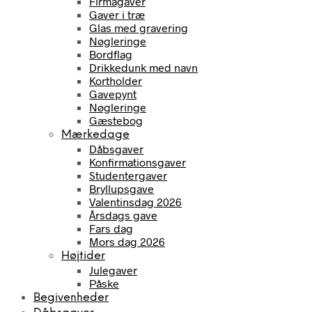
Firmagaver
Gaver i træ
Glas med gravering
Nøgleringe
Bordflag
Drikkedunk med navn
Kortholder
Gavepynt
Nøgleringe
Gæstebog
Mærkedage
Dåbsgaver
Konfirmationsgaver
Studentergaver
Bryllupsgave
Valentinsdag 2026
Årsdags gave
Fars dag
Mors dag 2026
Højtider
Julegaver
Påske
Begivenheder