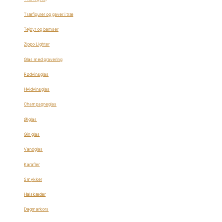
Træfigurer og gaver i træ
Tøjdyr og bamser
Zippo Lighter
Glas med gravering
Rødvinsglas
Hvidvinsglas
Champagneglas
Ølglas
Gin glas
Vandglas
Karafler
Smykker
Halskæder
Dagmarkors