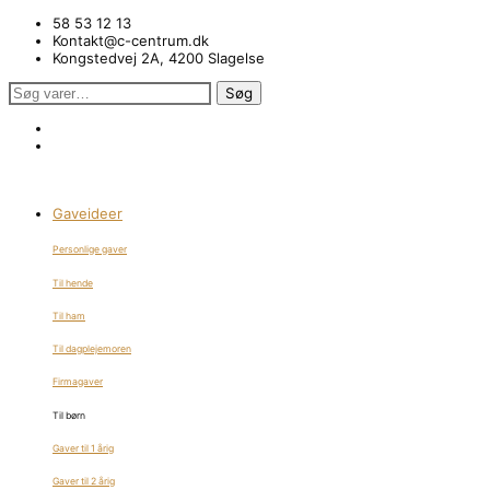
58 53 12 13
Kontakt@c-centrum.dk
Kongstedvej 2A, 4200 Slagelse
Søg
Søg
efter:
Gaveideer
Personlige gaver
Til hende
Til ham
Til dagplejemoren
Firmagaver
Til børn
Gaver til 1 årig
Gaver til 2 årig