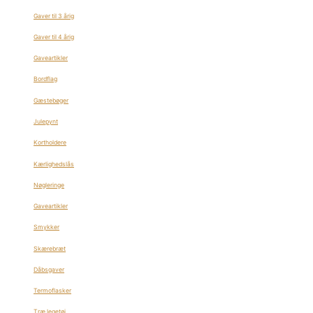
Gaver til 3 årig
Gaver til 4 årig
Gaveartikler
Bordflag
Gæstebøger
Julepynt
Kortholdere
Kærlighedslås
Nøgleringe
Gaveartikler
Smykker
Skærebræt
Dåbsgaver
Termoflasker
Træ legetøj