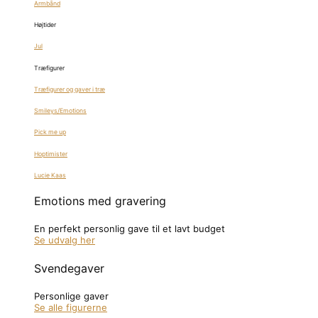
Armbånd
Højtider
Jul
Træfigurer
Træfigurer og gaver i træ
Smileys/Emotions
Pick me up
Hoptimister
Lucie Kaas
Emotions med gravering
En perfekt personlig gave til et lavt budget
Se udvalg her
Svendegaver
Personlige gaver
Se alle figurerne