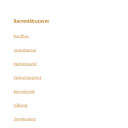
Barnedåbsgaver
Bordflag
Sparebøsser
Fødselstavler
Fødselsdagstog
Børnebestik
Dåbsrør
Smykkeskrin