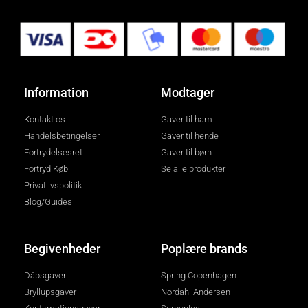
Information
Modtager
Kontakt os
Gaver til ham
Handelsbetingelser
Gaver til hende
Fortrydelsesret
Gaver til børn
Fortryd Køb
Se alle produkter
Privatlivspolitik
Blog/Guides
Begivenheder
Poplære brands
Dåbsgaver
Spring Copenhagen
Bryllupsgaver
Nordahl Andersen