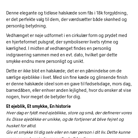
Denne elegante og tidløse halskæde som fås i 18k forgyldning,
er det perfekte valg til dem, der værdsætter både skønhed og
personlig betydning.
Vedhænget er nøje udformet i en cirkulær form og prydet med
en hjerteformet pulsgraf, der symboliserer livets rytme og
kærlighed. I midten af vedhænget findes en personlig
indgravering sammen med en evt. dato, hvilket gør dette
smykke endnu mere personligt og unikt.
Dette er ikke blot en halskæde; det er en påmindelse om de
særlige øjeblikke i livet. Med sin fine kæde og glinsende finish
er denne halskæde ideel som en gave til fødselsdage, mors dag,
barnedåben, eller enhver anden lejlighed, hvor du ønsker at vise
nogen, hvor meget de betyder for dig.
Et øjeblik, Et smykke, En historie
Hver dag er fyldt med øjeblikke, store og små, der definerer vores
liv. Disse øjeblikke er unikke, og de fortjener at blive fejret og
husket for altid.
Giv et smykke til dig selv eller en nær person i dit liv. Dette kunne