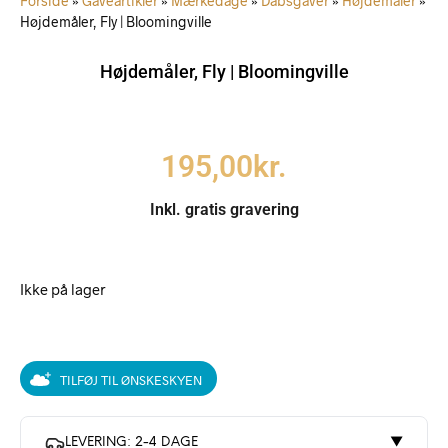
Forside
»
Gaveartikler
»
Mærkedage
»
Dåbsgaver
»
Højdemåler
»
Højdemåler, Fly | Bloomingville
Højdemåler, Fly | Bloomingville
195,00
kr.
Inkl. gratis gravering
Ikke på lager
TILFØJ TIL ØNSKESKYEN
LEVERING: 2-4 DAGE
▼