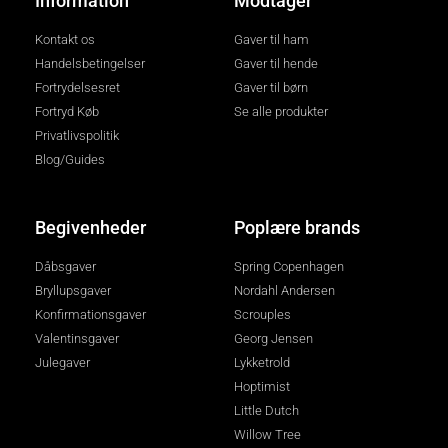
Information
Modtager
Kontakt os
Gaver til ham
Handelsbetingelser
Gaver til hende
Fortrydelsesret
Gaver til børn
Fortryd Køb
Se alle produkter
Privatlivspolitik
Blog/Guides
Begivenheder
Poplære brands
Dåbsgaver
Spring Copenhagen
Bryllupsgaver
Nordahl Andersen
Konfirmationsgaver
Scrouples
Valentinsgaver
Georg Jensen
Julegaver
Lykketrold
Hoptimist
Little Dutch
Willow Tree