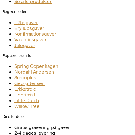
Se alle produkter
Begivenheder
Dåbsgaver
Bryllupsgaver
Konfirmationsgaver
Valentinsgaver
Julegaver
Poplære brands
Spring Copenhagen
Nordahl Andersen
Scrouples
Georg Jensen
Lykketrold
Hoptimist
Little Dutch
Willow Tree
Dine fordele
Gratis gravering på gaver
2-4 dages levering