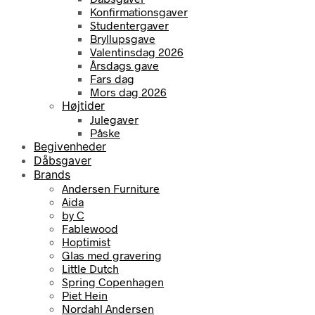
Konfirmationsgaver
Studentergaver
Bryllupsgave
Valentinsdag 2026
Årsdags gave
Fars dag
Mors dag 2026
Højtider
Julegaver
Påske
Begivenheder
Dåbsgaver
Brands
Andersen Furniture
Aida
by C
Fablewood
Hoptimist
Glas med gravering
Little Dutch
Spring Copenhagen
Piet Hein
Nordahl Andersen