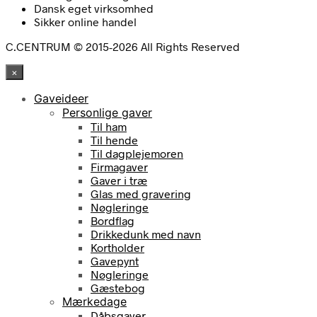
Dansk eget virksomhed
Sikker online handel
C.CENTRUM © 2015-2026 All Rights Reserved
×
Gaveideer
Personlige gaver
Til ham
Til hende
Til dagplejemoren
Firmagaver
Gaver i træ
Glas med gravering
Nøgleringe
Bordflag
Drikkedunk med navn
Kortholder
Gavepynt
Nøgleringe
Gæstebog
Mærkedage
Dåbsgaver