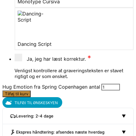
Monotype Cursiva
Dancing Script
*
Ja, jeg har læst korrektur.
Venligst kontrollere at graveringsteksten er stavet
rigtigt og er som ønsket.
Hug Emotion fra Spring Copenhagen antal
Tilføj til kurv
TILFØJ TIL ØNSKESKYEN
Levering: 2-4 dage
▼
Ekspres håndtering: afsendes næste hverdag
▼