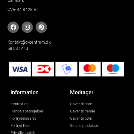
Danmark
CVR: 44 87 28 70
Kontakt@c-centrum.dk
58 53 12 13
Information
Modtager
Kontakt os
Gaver til ham
Handelsbetingelser
Gaver til hende
Fortrydelsesret
Gaver til børn
Fortryd Køb
Se alle produkter
Privatlivspolitik