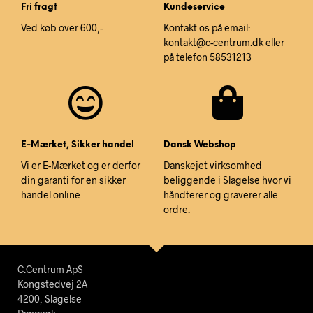
Fri fragt
Kundeservice
Ved køb over 600,-
Kontakt os på email:
kontakt@c-centrum.dk eller
på telefon 58531213
E-Mærket, Sikker handel
Dansk Webshop
Vi er E-Mærket og er derfor
Danskejet virksomhed
din garanti for en sikker
beliggende i Slagelse hvor vi
handel online
håndterer og graverer alle
ordre.
C.Centrum ApS
Kongstedvej 2A
4200, Slagelse