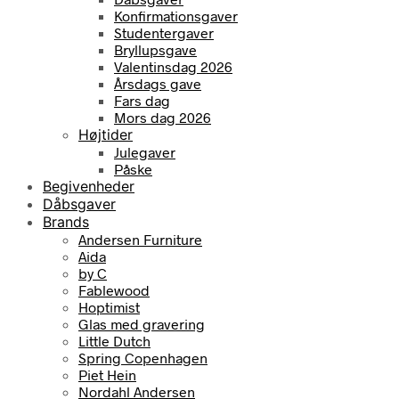
Konfirmationsgaver
Studentergaver
Bryllupsgave
Valentinsdag 2026
Årsdags gave
Fars dag
Mors dag 2026
Højtider
Julegaver
Påske
Begivenheder
Dåbsgaver
Brands
Andersen Furniture
Aida
by C
Fablewood
Hoptimist
Glas med gravering
Little Dutch
Spring Copenhagen
Piet Hein
Nordahl Andersen