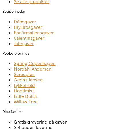
Se alle produkter
Begivenheder
Dåbsgaver
Bryllupsgaver
Konfirmationsgaver
Valentinsgaver
Julegaver
Poplære brands
Spring Copenhagen
Nordahl Andersen
Scrouples
Georg Jensen
Lykketrold
Hoptimist
Little Dutch
Willow Tree
Dine fordele
Gratis gravering på gaver
2-4 dages levering