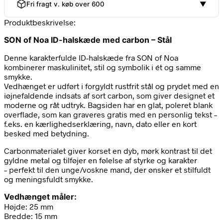
Fri fragt v. køb over 600
▼
Produktbeskrivelse:
SON of Noa ID-halskæde med carbon – Stål
Denne karakterfulde ID-halskæde fra SON of Noa
kombinerer maskulinitet, stil og symbolik i ét og samme
smykke.
Vedhænget er udført i forgyldt rustfrit stål og prydet med en
iøjnefaldende indsats af sort carbon, som giver designet et
moderne og råt udtryk. Bagsiden har en glat, poleret blank
overflade, som kan graveres gratis med en personlig tekst –
f.eks. en kærlighedserklæring, navn, dato eller en kort
besked med betydning.
Carbonmaterialet giver korset en dyb, mørk kontrast til det
gyldne metal og tilføjer en følelse af styrke og karakter
– perfekt til den unge/voskne mand, der ønsker et stilfuldt
og meningsfuldt smykke.
Vedhænget måler:
Højde: 25 mm
Bredde: 15 mm