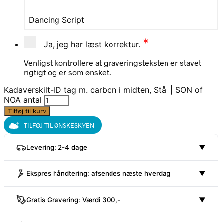
Dancing Script
*
Ja, jeg har læst korrektur.
Venligst kontrollere at graveringsteksten er stavet
rigtigt og er som ønsket.
Kadaverskilt-ID tag m. carbon i midten, Stål | SON of
NOA antal
Tilføj til kurv
TILFØJ TIL ØNSKESKYEN
Levering: 2-4 dage
▼
Ekspres håndtering: afsendes næste hverdag
▼
Gratis Gravering: Værdi 300,-
▼