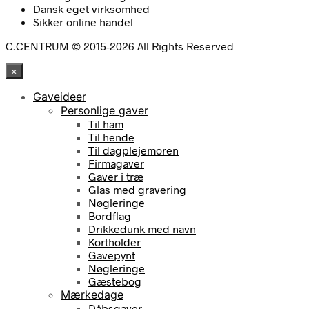
Dansk eget virksomhed
Sikker online handel
C.CENTRUM © 2015-2026 All Rights Reserved
×
Gaveideer
Personlige gaver
Til ham
Til hende
Til dagplejemoren
Firmagaver
Gaver i træ
Glas med gravering
Nøgleringe
Bordflag
Drikkedunk med navn
Kortholder
Gavepynt
Nøgleringe
Gæstebog
Mærkedage
Dåbsgaver