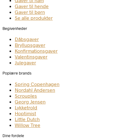
Gaver til ham
Gaver til hende
Gaver til børn
Se alle produkter
Begivenheder
Dåbsgaver
Bryllupsgaver
Konfirmationsgaver
Valentinsgaver
Julegaver
Poplære brands
Spring Copenhagen
Nordahl Andersen
Scrouples
Georg Jensen
Lykketrold
Hoptimist
Little Dutch
Willow Tree
Dine fordele