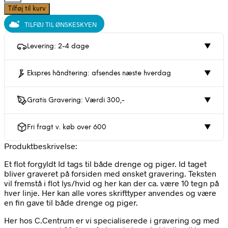
ID
Tilføj til kurv
tag,
TILFØJ TIL ØNSKESKYEN
20x14mm,
Forgyldt
sølv
Levering: 2-4 dage
▼
|
Siersbøl
Ekspres håndtering: afsendes næste hverdag
▼
antal
Gratis Gravering: Værdi 300,-
▼
Fri fragt v. køb over 600
▼
Produktbeskrivelse:
Et flot forgyldt Id tags til både drenge og piger. Id taget
bliver graveret på forsiden med ønsket gravering. Teksten
vil fremstå i flot lys/hvid og her kan der ca. være 10 tegn på
hver linje. Her kan alle vores skrifttyper anvendes og være
en fin gave til både drenge og piger.
Her hos C.Centrum er vi specialiserede i gravering og med