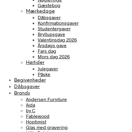
Gæstebog
Mærkedage
Dåbsgaver
Konfirmationsgaver
Studentergaver
Bryllupsgave
Valentinsdag 2026
Årsdags gave
Fars dag
Mors dag 2026
Højtider
Julegaver
Påske
Begivenheder
Dåbsgaver
Brands
Andersen Furniture
Aida
by C
Fablewood
Hoptimist
Glas med gravering