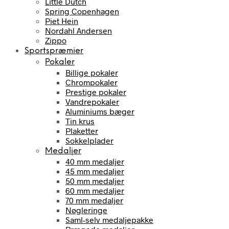
Little Dutch
Spring Copenhagen
Piet Hein
Nordahl Andersen
Zippo
Sportspræmier
Pokaler
Billige pokaler
Chrompokaler
Prestige pokaler
Vandrepokaler
Aluminiums bæger
Tin krus
Plaketter
Sokkelplader
Medaljer
40 mm medaljer
45 mm medaljer
50 mm medaljer
60 mm medaljer
70 mm medaljer
Nøgleringe
Saml-selv medaljepakke