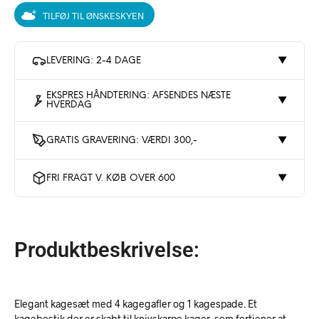
TILFØJ TIL ØNSKESKYEN
LEVERING: 2-4 DAGE
▼
EKSPRES HÅNDTERING: AFSENDES NÆSTE
▼
HVERDAG
GRATIS GRAVERING: VÆRDI 300,-
▼
FRI FRAGT V. KØB OVER 600
▼
Produktbeskrivelse:
Elegant kagesæt med 4 kagegafler og 1 kagespade. Et
kagebestik der er skabt til knivskarpe kager, som fortjener at