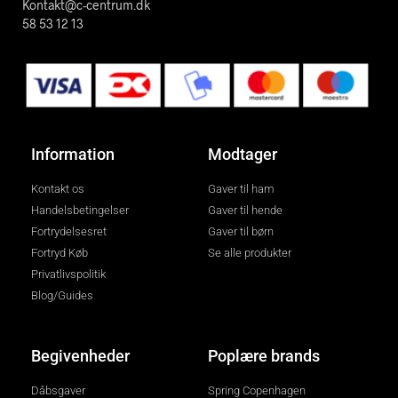
Kontakt@c-centrum.dk
58 53 12 13
Information
Modtager
Kontakt os
Gaver til ham
Handelsbetingelser
Gaver til hende
Fortrydelsesret
Gaver til børn
Fortryd Køb
Se alle produkter
Privatlivspolitik
Blog/Guides
Begivenheder
Poplære brands
Dåbsgaver
Spring Copenhagen