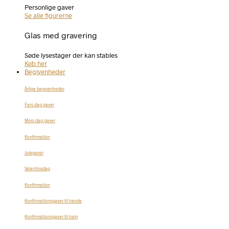
Personlige gaver
Se alle figurerne
Glas med gravering
Søde lysestager der kan stables
Køb her
Begivenheder
Årlige begivenheder
Fars dag gaver
Mors dag gaver
Konfirmation
Julegaver
Valentinsdag
Konfirmation
Konfirmationsgaver til hende
Konfirmationsgaver til ham