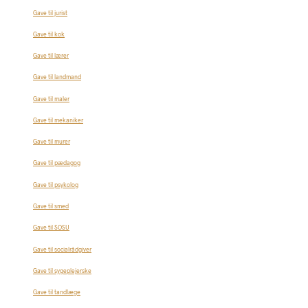
Gave til jurist
Gave til kok
Gave til lærer
Gave til landmand
Gave til maler
Gave til mekaniker
Gave til murer
Gave til pædagog
Gave til psykolog
Gave til smed
Gave til SOSU
Gave til socialrådgiver
Gave til sygeplejerske
Gave til tandlæge