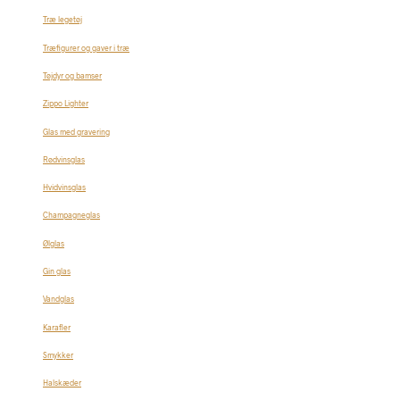
Træ legetøj
Træfigurer og gaver i træ
Tøjdyr og bamser
Zippo Lighter
Glas med gravering
Rødvinsglas
Hvidvinsglas
Champagneglas
Ølglas
Gin glas
Vandglas
Karafler
Smykker
Halskæder