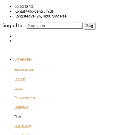
58 53 12 13
Kontakt@c-centrum.dk
Kongstedvej 2A, 4200 Slagelse
Søg efter:
Søg
Gaveideer
Personlige gaver
Til hende
Til ham
Til dagplejemoren
Firmagaver
Til børn
Gaver til 1 årig