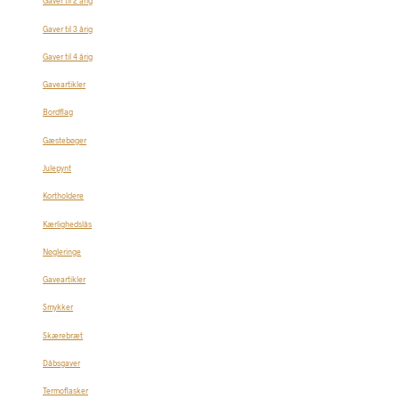
Gaver til 2 årig
Gaver til 3 årig
Gaver til 4 årig
Gaveartikler
Bordflag
Gæstebøger
Julepynt
Kortholdere
Kærlighedslås
Nøgleringe
Gaveartikler
Smykker
Skærebræt
Dåbsgaver
Termoflasker