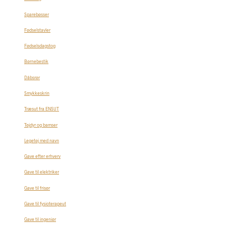
Sparebøsser
Fødselstavler
Fødselsdagstog
Børnebestik
Dåbsrør
Smykkeskrin
Træsut fra ENSUT
Tøjdyr og bamser
Legetøj med navn
Gave efter erhverv
Gave til elektriker
Gave til frisør
Gave til fysioterapeut
Gave til ingeniør