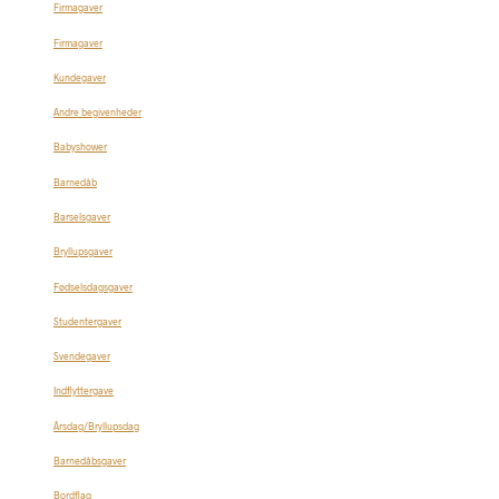
Firmagaver
Firmagaver
Kundegaver
Andre begivenheder
Babyshower
Barnedåb
Barselsgaver
Bryllupsgaver
Fødselsdagsgaver
Studentergaver
Svendegaver
Indflyttergave
Årsdag/Bryllupsdag
Barnedåbsgaver
Bordflag