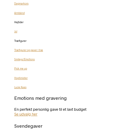
Dagmarkors
Armbånd
Højtider
Jul
Træfigurer
Træfigurer og gaver i træ
Smileys/Emotions
Pick me up
Hoptimister
Lucie Kaas
Emotions med gravering
En perfekt personlig gave til et lavt budget
Se udvalg her
Svendegaver