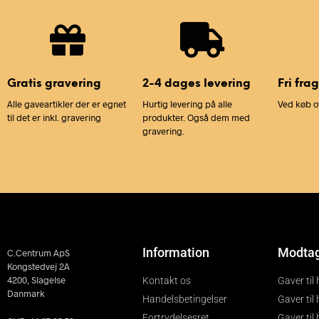
Gratis gravering
2-4 dages levering
Fri frag
Alle gaveartikler der er egnet
Hurtig levering på alle
Ved køb o
til det er inkl. gravering
produkter. Også dem med
gravering.
Information
Modta
C.Centrum ApS
Kongstedvej 2A
4200, Slagelse
Kontakt os
Gaver til
Danmark
Handelsbetingelser
Gaver til
Fortrydelsesret
Gaver til