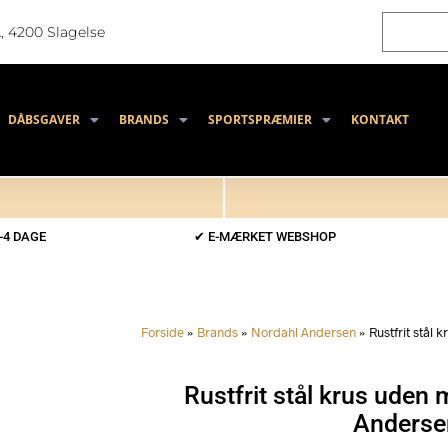
, 4200 Slagelse
DÅBSGAVER
BRANDS
SPORTSPRÆMIER
KONTAKT
-4 DAGE
✔ E-MÆRKET WEBSHOP
Forside
»
Brands
»
Nordahl Andersen
»
Rustfrit stål
Rustfrit stål krus uden 
Anderse