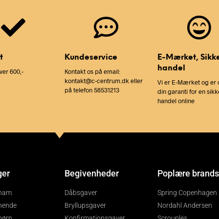
t
Kundeservice
E-Mærket, Sikk
handel
ver 600,-
Kontakt os på email:
kontakt@c-centrum.dk eller
Vi er E-Mærket og er 
på telefon 58531213
din garanti for en sikk
handel online
ger
Begivenheder
Poplære brands
 ham
Dåbsgaver
Spring Copenhagen
 hende
Bryllupsgaver
Nordahl Andersen
 børn
Konfirmationsgaver
Scrouples