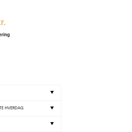
r.
ering
▼
STE HVERDAG
▼
▼