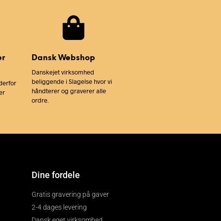
er
Dansk Webshop
Danskejet virksomhed
beliggende i Slagelse hvor vi
derfor
håndterer og graverer alle
er
ordre.
Dine fordele
Gratis gravering på gaver
2-4 dages levering
Dansk eget virksomhed