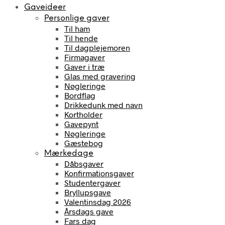
Gaveideer
Personlige gaver
Til ham
Til hende
Til dagplejemoren
Firmagaver
Gaver i træ
Glas med gravering
Nøgleringe
Bordflag
Drikkedunk med navn
Kortholder
Gavepynt
Nøgleringe
Gæstebog
Mærkedage
Dåbsgaver
Konfirmationsgaver
Studentergaver
Bryllupsgave
Valentinsdag 2026
Årsdags gave
Fars dag