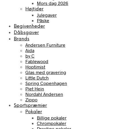
Mors dag 2026
Højtider
Julegaver
Påske
Begivenheder
Dåbsgaver
Brands
Andersen Furniture
Aida
by C
Fablewood
Hoptimist
Glas med gravering
Little Dutch
Spring Copenhagen
Piet Hein
Nordahl Andersen
Zippo
Sportspræmier
Pokaler
Billige pokaler
Chrompokaler
Prestige pokaler