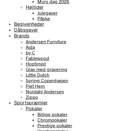
Mors dag 2026
Højtider
Julegaver
Påske
Begivenheder
Dåbsgaver
Brands
Andersen Furniture
Aida
by C
Fablewood
Hoptimist
Glas med gravering
Little Dutch
Spring Copenhagen
Piet Hein
Nordahl Andersen
Zippo
Sportspræmier
Pokaler
Billige pokaler
Chrompokaler
Prestige pokaler
Vandrepokaler