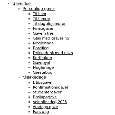
Gaveideer
Personlige gaver
Til ham
Til hende
Til dagplejemoren
Firmagaver
Gaver i træ
Glas med gravering
Nøgleringe
Bordflag
Drikkedunk med navn
Kortholder
Gavepynt
Nøgleringe
Gæstebog
Mærkedage
Dåbsgaver
Konfirmationsgaver
Studentergaver
Bryllupsgave
Valentinsdag 2026
Årsdags gave
Fars dag