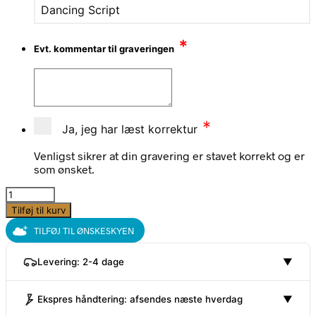
Dancing Script
*
Evt. kommentar til graveringen
*
Ja, jeg har læst korrektur
Venligst sikrer at din gravering er stavet korrekt og er
som ønsket.
Lille
hjerte
Tilføj til kurv
halskæde,
TILFØJ TIL ØNSKESKYEN
gennemgående
kæde,
Levering: 2-4 dage
▼
18k
forgyldt
|
Ekspres håndtering: afsendes næste hverdag
▼
CC