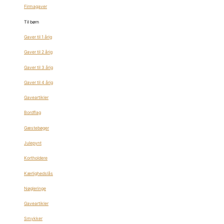
Firmagaver
Til børn
Gaver til 1 årig
Gaver til 2 årig
Gaver til 3 årig
Gaver til 4 årig
Gaveartikler
Bordflag
Gæstebøger
Julepynt
Kortholdere
Kærlighedslås
Nøgleringe
Gaveartikler
Smykker