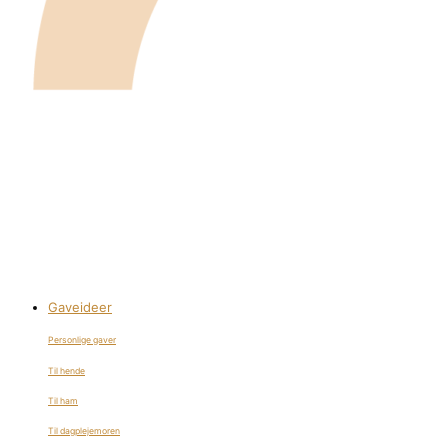
Gaveideer
Personlige gaver
Til hende
Til ham
Til dagplejemoren