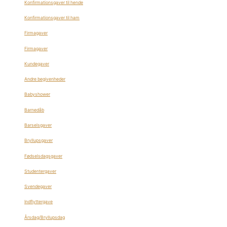
Konfirmationsgaver til hende
Konfirmationsgaver til ham
Firmagaver
Firmagaver
Kundegaver
Andre begivenheder
Babyshower
Barnedåb
Barselsgaver
Bryllupsgaver
Fødselsdagsgaver
Studentergaver
Svendegaver
Indflyttergave
Årsdag/Bryllupsdag