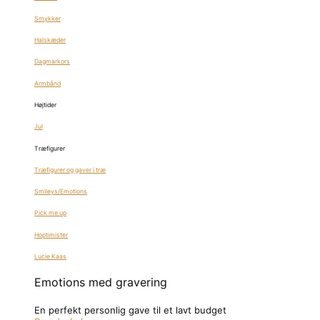
Smykker
Halskæder
Dagmarkors
Armbånd
Højtider
Jul
Træfigurer
Træfigurer og gaver i træ
Smileys/Emotions
Pick me up
Hoptimister
Lucie Kaas
Emotions med gravering
En perfekt personlig gave til et lavt budget