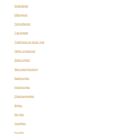
Skærebræt
Dåbsgaver
Termoflasker
Træ legetøj
Træfigurer og gaver i træ
Tøjdyr og bamser
Zippo Lighter
Glas med gravering
Rødvinsglas
Hvidvinsglas
Champagneglas
Ølglas
Gin glas
Vandglas
Karafler