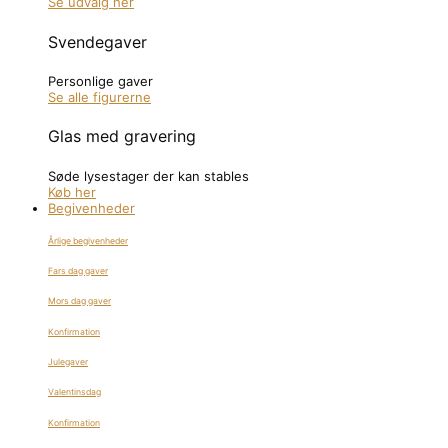
Se udvalg her
Svendegaver
Personlige gaver
Se alle figurerne
Glas med gravering
Søde lysestager der kan stables
Køb her
Begivenheder
Årlige begivenheder
Fars dag gaver
Mors dag gaver
Konfirmation
Julegaver
Valentinsdag
Konfirmation