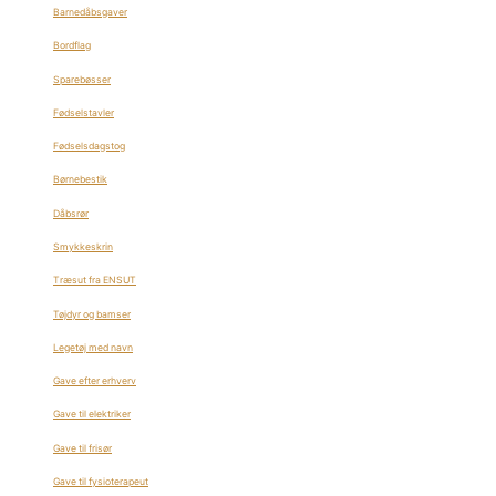
Barnedåbsgaver
Bordflag
Sparebøsser
Fødselstavler
Fødselsdagstog
Børnebestik
Dåbsrør
Smykkeskrin
Træsut fra ENSUT
Tøjdyr og bamser
Legetøj med navn
Gave efter erhverv
Gave til elektriker
Gave til frisør
Gave til fysioterapeut