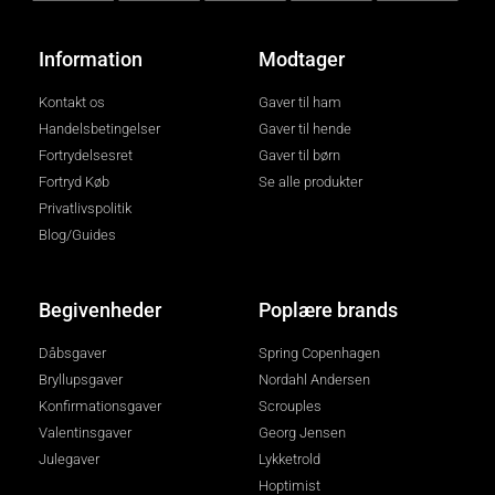
Information
Modtager
Kontakt os
Gaver til ham
Handelsbetingelser
Gaver til hende
Fortrydelsesret
Gaver til børn
Fortryd Køb
Se alle produkter
Privatlivspolitik
Blog/Guides
Begivenheder
Poplære brands
Dåbsgaver
Spring Copenhagen
Bryllupsgaver
Nordahl Andersen
Konfirmationsgaver
Scrouples
Valentinsgaver
Georg Jensen
Julegaver
Lykketrold
Hoptimist