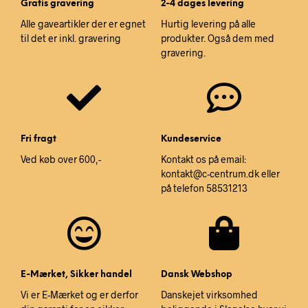
Gratis gravering
2-4 dages levering
Alle gaveartikler der er egnet
Hurtig levering på alle
til det er inkl. gravering
produkter. Også dem med
gravering.
Fri fragt
Kundeservice
Ved køb over 600,-
Kontakt os på email:
kontakt@c-centrum.dk eller
på telefon 58531213
E-Mærket, Sikker handel
Dansk Webshop
Vi er E-Mærket og er derfor
Danskejet virksomhed