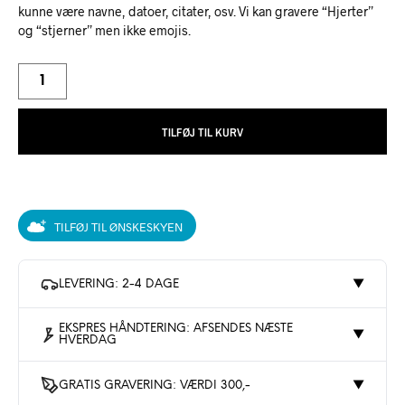
kunne være navne, datoer, citater, osv. Vi kan gravere “Hjerter”
og “stjerner” men ikke emojis.
TILFØJ TIL KURV
TILFØJ TIL ØNSKESKYEN
LEVERING: 2-4 DAGE
▼
EKSPRES HÅNDTERING: AFSENDES NÆSTE
▼
HVERDAG
GRATIS GRAVERING: VÆRDI 300,-
▼