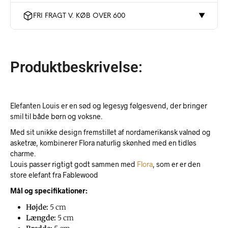
FRI FRAGT V. KØB OVER 600
▼
Produktbeskrivelse:
Elefanten Louis er en sød og legesyg følgesvend, der bringer
smil til både børn og voksne.
Med sit unikke design fremstillet af nordamerikansk valnød og
asketræ, kombinerer Flora naturlig skønhed med en tidløs
charme.
Louis passer rigtigt godt sammen med
Flora
, som er er den
store elefant fra Fablewood
Mål og specifikationer:
Højde:
5 cm
Længde:
5 cm