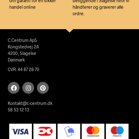
din garanti for en sikker
beliggende i Slagelse hvor vi
handel online
håndterer og graverer alle
ordre.
C.Centrum ApS
Kongstedvej 2A
4200, Slagelse
Danmark
CVR: 44 87 28 70
Kontakt@c-centrum.dk
58 53 12 13