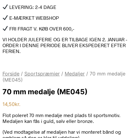
LEVERING: 2-4 DAGE
E-MÆRKET WEBSHOP
FRI FRAGT V. KØB OVER 600,-
VI HOLDER JULEFERIE OG ER TILBAGE IGEN 2. JANUAR -
ORDER I DENNE PERIODE BLIVER EKSPEDERET EFTER
FERIEN.
Forside
/
Sportspræmier
/
Medaljer
/
70 mm medalje
(ME045)
70 mm medalje (ME045)
14,50
kr.
Flot poleret 70 mm medalje med plads til sportsmotiv.
Medaljen kan fås i guld, sølv eller bronze.
(Ved modtagelse af medaljen har vi monteret bånd og
emblem så den er klar til uddeling)