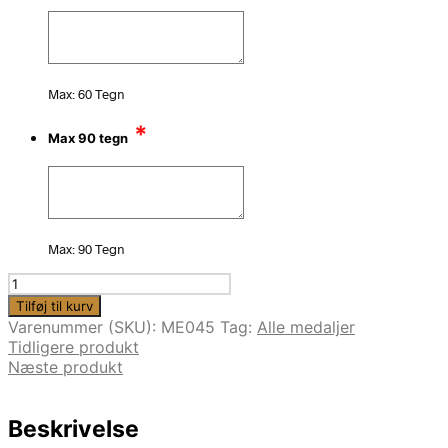
Max: 60 Tegn
*
Max 90 tegn
Max: 90 Tegn
70
mm
Tilføj til kurv
medalje
Varenummer (SKU):
ME045
Tag:
Alle medaljer
(ME045)
Tidligere produkt
antal
Næste produkt
Beskrivelse