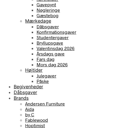
Gavepynt
Nøgleringe
Gæstebog
Mærkedage
Dåbsgaver
Konfirmationsgaver
Studentergaver
Bryllupsgave
Valentinsdag 2026
Årsdags gave
Fars dag
Mors dag 2026
Højtider
Julegaver
Påske
Begivenheder
Dåbsgaver
Brands
Andersen Furniture
Aida
by C
Fablewood
Hoptimist