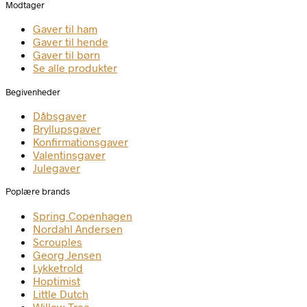
Modtager
Gaver til ham
Gaver til hende
Gaver til børn
Se alle produkter
Begivenheder
Dåbsgaver
Bryllupsgaver
Konfirmationsgaver
Valentinsgaver
Julegaver
Poplære brands
Spring Copenhagen
Nordahl Andersen
Scrouples
Georg Jensen
Lykketrold
Hoptimist
Little Dutch
Willow Tree