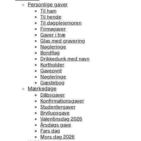
Personlige gaver
Til ham
Til hende
Til dagplejemoren
Firmagaver
Gaver i træ
Glas med gravering
Nøgleringe
Bordflag
Drikkedunk med navn
Kortholder
Gavepynt
Nøgleringe
Gæstebog
Mærkedage
Dåbsgaver
Konfirmationsgaver
Studentergaver
Bryllupsgave
Valentinsdag 2026
Årsdags gave
Fars dag
Mors dag 2026