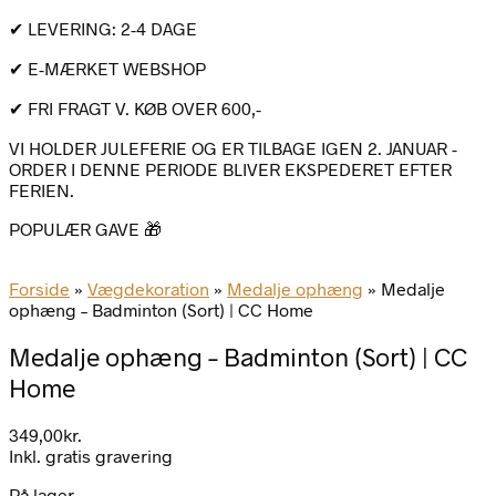
✔ LEVERING: 2-4 DAGE
✔ E-MÆRKET WEBSHOP
✔ FRI FRAGT V. KØB OVER 600,-
VI HOLDER JULEFERIE OG ER TILBAGE IGEN 2. JANUAR -
ORDER I DENNE PERIODE BLIVER EKSPEDERET EFTER
FERIEN.
POPULÆR GAVE 🎁
Forside
»
Vægdekoration
»
Medalje ophæng
»
Medalje
ophæng – Badminton (Sort) | CC Home
Medalje ophæng – Badminton (Sort) | CC
Home
349,00
kr.
Inkl. gratis gravering
På lager