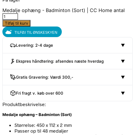
Medalje ophæng - Badminton (Sort) | CC Home antal
Tilføj til kurv
TILFØJ TIL ØNSKESKYEN
Levering: 2-4 dage
▼
Ekspres håndtering: afsendes næste hverdag
▼
Gratis Gravering: Værdi 300,-
▼
Fri fragt v. køb over 600
▼
Produktbeskrivelse:
Medalje ophæng – Badminton (Sort)
Størrelse: 450 x 112 x 2 mm
Passer op til 48 medaljer