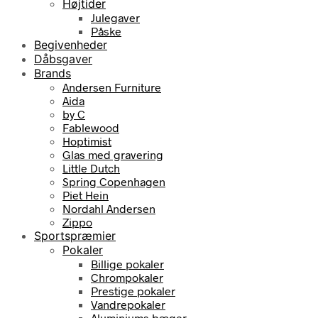
Højtider
Julegaver
Påske
Begivenheder
Dåbsgaver
Brands
Andersen Furniture
Aida
by C
Fablewood
Hoptimist
Glas med gravering
Little Dutch
Spring Copenhagen
Piet Hein
Nordahl Andersen
Zippo
Sportspræmier
Pokaler
Billige pokaler
Chrompokaler
Prestige pokaler
Vandrepokaler
Aluminiums bæger