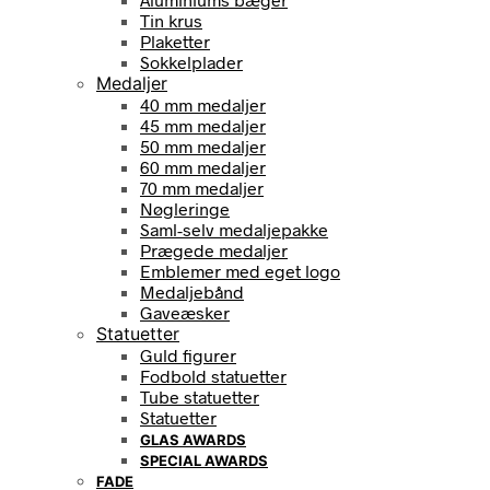
Tin krus
Plaketter
Sokkelplader
Medaljer
40 mm medaljer
45 mm medaljer
50 mm medaljer
60 mm medaljer
70 mm medaljer
Nøgleringe
Saml-selv medaljepakke
Prægede medaljer
Emblemer med eget logo
Medaljebånd
Gaveæsker
Statuetter
Guld figurer
Fodbold statuetter
Tube statuetter
Statuetter
GLAS AWARDS
SPECIAL AWARDS
FADE