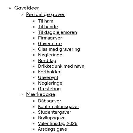
Gaveideer
Personlige gaver
Til ham
Til hende
Til dagplejemoren
Firmagaver
Gaver i træ
Glas med gravering
Nøgleringe
Bordflag
Drikkedunk med navn
Kortholder
Gavepynt
Nøgleringe
Gæstebog
Mærkedage
Dåbsgaver
Konfirmationsgaver
Studentergaver
Bryllupsgave
Valentinsdag 2026
Årsdags gave