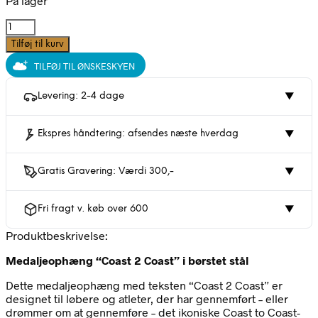
På lager
Coast2Coast
medalje
Tilføj til kurv
ophæng
TILFØJ TIL ØNSKESKYEN
|
Stål
|
Levering: 2-4 dage
▼
CC
Home
Ekspres håndtering: afsendes næste hverdag
▼
antal
Gratis Gravering: Værdi 300,-
▼
Fri fragt v. køb over 600
▼
Produktbeskrivelse:
Medaljeophæng “Coast 2 Coast” i børstet stål
Dette medaljeophæng med teksten “Coast 2 Coast” er
designet til løbere og atleter, der har gennemført – eller
drømmer om at gennemføre – det ikoniske Coast to Coast-