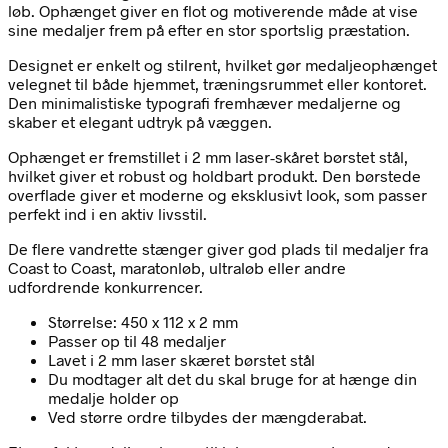
løb. Ophænget giver en flot og motiverende måde at vise
sine medaljer frem på efter en stor sportslig præstation.
Designet er enkelt og stilrent, hvilket gør medaljeophænget
velegnet til både hjemmet, træningsrummet eller kontoret.
Den minimalistiske typografi fremhæver medaljerne og
skaber et elegant udtryk på væggen.
Ophænget er fremstillet i 2 mm laser-skåret børstet stål,
hvilket giver et robust og holdbart produkt. Den børstede
overflade giver et moderne og eksklusivt look, som passer
perfekt ind i en aktiv livsstil.
De flere vandrette stænger giver god plads til medaljer fra
Coast to Coast, maratonløb, ultraløb eller andre
udfordrende konkurrencer.
Størrelse: 450 x 112 x 2 mm
Passer op til 48 medaljer
Lavet i 2 mm laser skæret børstet stål
Du modtager alt det du skal bruge for at hænge din
medalje holder op
Ved større ordre tilbydes der mængderabat.