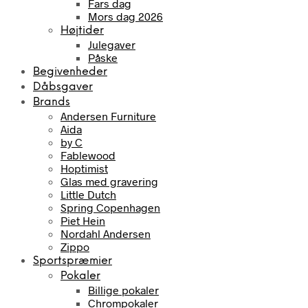
Fars dag
Mors dag 2026
Højtider
Julegaver
Påske
Begivenheder
Dåbsgaver
Brands
Andersen Furniture
Aida
by C
Fablewood
Hoptimist
Glas med gravering
Little Dutch
Spring Copenhagen
Piet Hein
Nordahl Andersen
Zippo
Sportspræmier
Pokaler
Billige pokaler
Chrompokaler