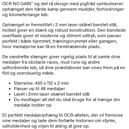
OCR NO GAIN” og det rå design med pigtråd symboliserer
ophænget den hårde kamp gennem mudder, forhindringer
og kilometerlange løb.
Ophænget er fremstillet i 2 mm laser-skåret børstet stål,
hvilket giver en stærk og robust konstruktion. Den børstede
overflade giver et moderne og stilrent udtryk, som passer
perfekt i både hjemmet, træningsrummet eller garagen,
hvor medaljerne kan få en fremtrædende plads.
De vandrette stænger giver rigelig plads til at samle dine
medaljer fra obstacle races, mud runs og andre
udfordrende løb, så dine præstationer kan vises frem på en
flot og overskuelig måde.
Størrelse: 450 x 112 x 2 mm
Passer op til 48 medaljer
Lavet i 2mm laser skæret børstet stål
Du modtager alt det du skal bruge for at hænge din
medalje holder op
Et perfekt medaljeophæng til OCR-atleten, der vil fremvise
sine medaljer og lade dem fortælle historien om styrke,
udholdenhed og viljen til aldrig at give op.