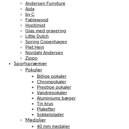
Andersen Furniture
Aida
by C
Fablewood
Hoptimist
Glas med gravering
Little Dutch
Spring Copenhagen
Piet Hein
Nordahl Andersen
Zippo
Sportspræmier
Pokaler
Billige pokaler
Chrompokaler
Prestige pokaler
Vandrepokaler
Aluminiums bæger
Tin krus
Plaketter
Sokkelplader
Medaljer
40 mm medaljer