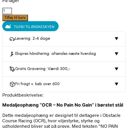
På lager
OCR
-
Tilføj til kurv
No
TILFØJ TIL ØNSKESKYEN
pain
No
gain
Levering: 2-4 dage
▼
Medalje
ophæng
Ekspres håndtering: afsendes næste hverdag
▼
|
Stål
|
Gratis Gravering: Værdi 300,-
▼
CC
Home
antal
Fri fragt v. køb over 600
▼
Produktbeskrivelse:
Medaljeophæng “OCR – No Pain No Gain” i børstet stål
Dette medaljeophæng er designet til deltagere i Obstacle
Course Racing (OCR), hvor viljestyrke, styrke og
udholdenhed bliver sat på prøve. Med teksten “NO PAIN