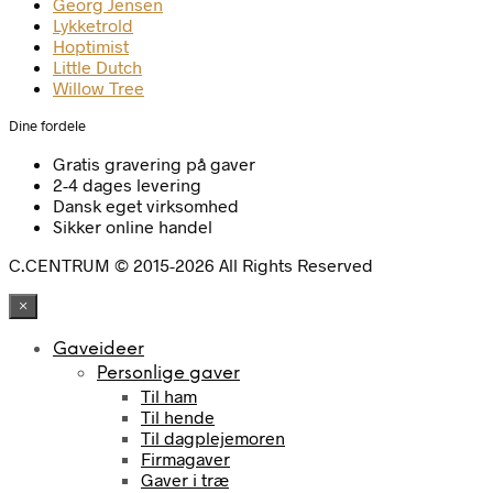
Georg Jensen
Lykketrold
Hoptimist
Little Dutch
Willow Tree
Dine fordele
Gratis gravering på gaver
2-4 dages levering
Dansk eget virksomhed
Sikker online handel
C.CENTRUM © 2015-2026 All Rights Reserved
×
Gaveideer
Personlige gaver
Til ham
Til hende
Til dagplejemoren
Firmagaver
Gaver i træ