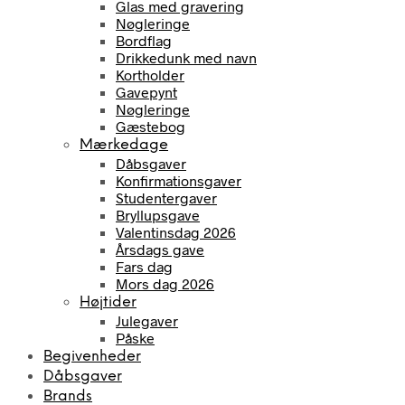
Glas med gravering
Nøgleringe
Bordflag
Drikkedunk med navn
Kortholder
Gavepynt
Nøgleringe
Gæstebog
Mærkedage
Dåbsgaver
Konfirmationsgaver
Studentergaver
Bryllupsgave
Valentinsdag 2026
Årsdags gave
Fars dag
Mors dag 2026
Højtider
Julegaver
Påske
Begivenheder
Dåbsgaver
Brands