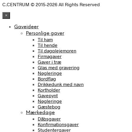
C.CENTRUM © 2015-2026 All Rights Reserved
×
Gaveideer
Personlige gaver
Til ham
Til hende
Til dagplejemoren
Firmagaver
Gaver i træ
Glas med gravering
Nøgleringe
Bordflag
Drikkedunk med navn
Kortholder
Gavepynt
Nøgleringe
Gæstebog
Mærkedage
Dåbsgaver
Konfirmationsgaver
Studentergaver