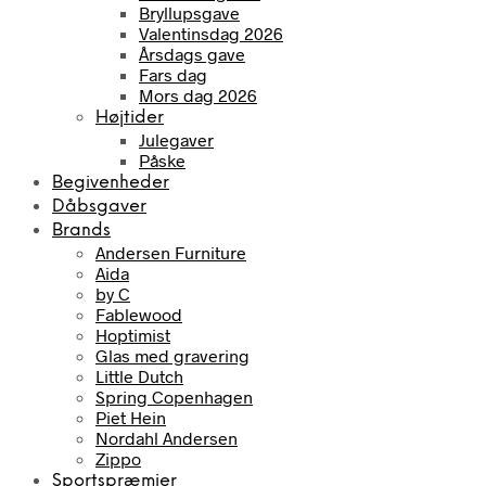
Bryllupsgave
Valentinsdag 2026
Årsdags gave
Fars dag
Mors dag 2026
Højtider
Julegaver
Påske
Begivenheder
Dåbsgaver
Brands
Andersen Furniture
Aida
by C
Fablewood
Hoptimist
Glas med gravering
Little Dutch
Spring Copenhagen
Piet Hein
Nordahl Andersen
Zippo
Sportspræmier