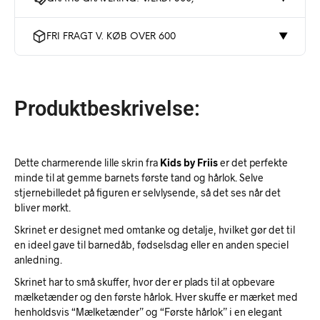
FRI FRAGT V. KØB OVER 600
▼
Produktbeskrivelse:
Dette charmerende lille skrin fra
Kids by Friis
er det perfekte
minde til at gemme barnets første tand og hårlok. Selve
stjernebilledet på figuren er selvlysende, så det ses når det
bliver mørkt.
Skrinet er designet med omtanke og detalje, hvilket gør det til
en ideel gave til barnedåb, fødselsdag eller en anden speciel
anledning.
Skrinet har to små skuffer, hvor der er plads til at opbevare
mælketænder og den første hårlok. Hver skuffe er mærket med
henholdsvis “Mælketænder” og “Første hårlok” i en elegant