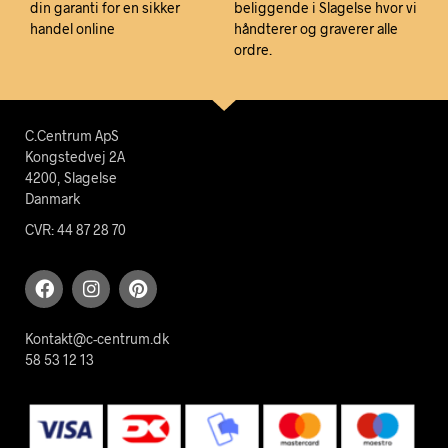
din garanti for en sikker
beliggende i Slagelse hvor vi
handel online
håndterer og graverer alle
ordre.
C.Centrum ApS
Kongstedvej 2A
4200, Slagelse
Danmark
CVR: 44 87 28 70
Kontakt@c-centrum.dk
58 53 12 13