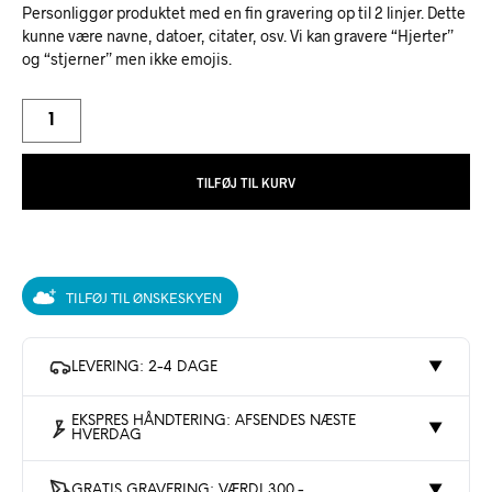
Personliggør produktet med en fin gravering op til 2 linjer. Dette
kunne være navne, datoer, citater, osv. Vi kan gravere “Hjerter”
og “stjerner” men ikke emojis.
TILFØJ TIL KURV
TILFØJ TIL ØNSKESKYEN
LEVERING: 2-4 DAGE
▼
EKSPRES HÅNDTERING: AFSENDES NÆSTE
▼
HVERDAG
GRATIS GRAVERING: VÆRDI 300,-
▼