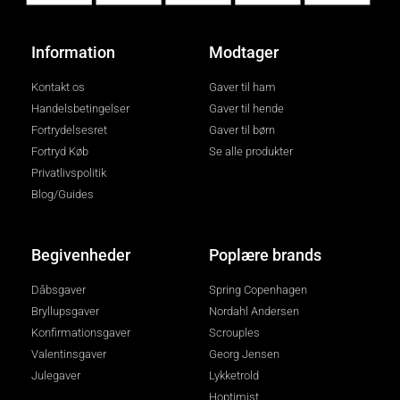
Information
Modtager
Kontakt os
Gaver til ham
Handelsbetingelser
Gaver til hende
Fortrydelsesret
Gaver til børn
Fortryd Køb
Se alle produkter
Privatlivspolitik
Blog/Guides
Begivenheder
Poplære brands
Dåbsgaver
Spring Copenhagen
Bryllupsgaver
Nordahl Andersen
Konfirmationsgaver
Scrouples
Valentinsgaver
Georg Jensen
Julegaver
Lykketrold
Hoptimist