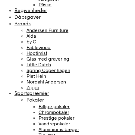
Påske
Begivenheder
Dåbsgaver
Brands
Andersen Furniture
Aida
by C
Fablewood
Hoptimist
Glas med gravering
Little Dutch
Spring Copenhagen
Piet Hein
Nordahl Andersen
Zippo
Sportspræmier
Pokaler
Billige pokaler
Chrompokaler
Prestige pokaler
Vandrepokaler
Aluminiums bæger
Tin krus