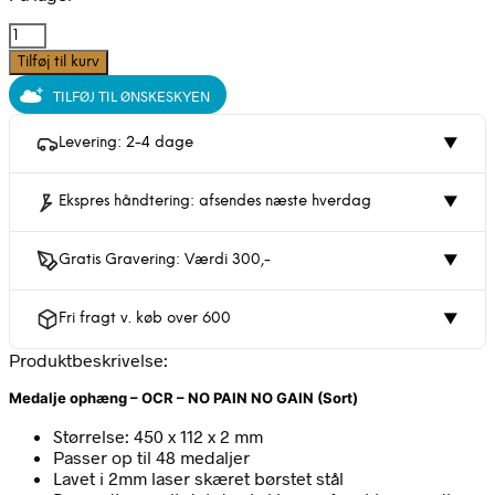
Medalje
ophæng
Tilføj til kurv
-
TILFØJ TIL ØNSKESKYEN
OCR
-
No
Levering: 2-4 dage
▼
pain
No
Ekspres håndtering: afsendes næste hverdag
▼
gain
(Sort)
|
Gratis Gravering: Værdi 300,-
▼
CC
Home
antal
Fri fragt v. køb over 600
▼
Produktbeskrivelse:
Medalje ophæng – OCR – NO PAIN NO GAIN (Sort)
Størrelse: 450 x 112 x 2 mm
Passer op til 48 medaljer
Lavet i 2mm laser skæret børstet stål