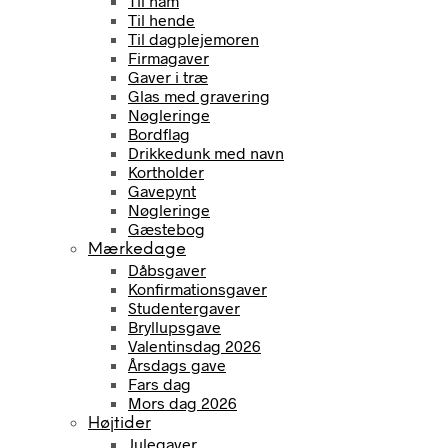
Til ham
Til hende
Til dagplejemoren
Firmagaver
Gaver i træ
Glas med gravering
Nøgleringe
Bordflag
Drikkedunk med navn
Kortholder
Gavepynt
Nøgleringe
Gæstebog
Mærkedage
Dåbsgaver
Konfirmationsgaver
Studentergaver
Bryllupsgave
Valentinsdag 2026
Årsdags gave
Fars dag
Mors dag 2026
Højtider
Julegaver