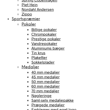
Piet Hein
Nordahl Andersen
Zippo
Sportspræmier
Pokaler
Billige pokaler
Chrompokaler
Prestige pokaler
Vandrepokaler
Aluminiums bæger
Tin krus
Plaketter
Sokkelplader
Medaljer
40 mm medaljer
45 mm medaljer
50 mm medaljer
60 mm medaljer
70 mm medaljer
Nøgleringe
Saml-selv medaljepakke
Prægede medaljer
Emblemer med eget logo