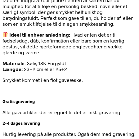
Med en indgravérbar plade i enden af kæden har du
mulighed for at tilføje en personlig besked, navn eller et
særligt symbol, der gør smykket helt unikt og
betydningsfuldt. Perfekt som gave til en, du holder af, eller
som en smuk tilføjelse til din egen smykkesamling.
Ideel til enhver anledning:
Hvad enten det er til
fødselsdag, dåb, konfirmation eller bare som en kærlig
gestus, vil dette hjerteformede englevedhæng vække
glæde og varme.
Materiale
: Sølv, 18K Forgyldt
Længde:
23+2 cm eller 25+2
Smykket kommet i en flot gaveæske.
Gratis gravering
Alle gaveartikler der er egnet til det er inkl. gravering
2-4 dages levering
Hurtig levering på alle produkter. Også dem med gravering.