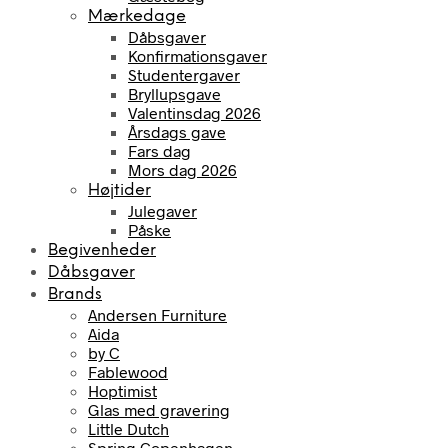
Mærkedage
Dåbsgaver
Konfirmationsgaver
Studentergaver
Bryllupsgave
Valentinsdag 2026
Årsdags gave
Fars dag
Mors dag 2026
Højtider
Julegaver
Påske
Begivenheder
Dåbsgaver
Brands
Andersen Furniture
Aida
by C
Fablewood
Hoptimist
Glas med gravering
Little Dutch
Spring Copenhagen