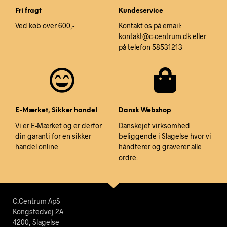
Fri fragt
Kundeservice
Ved køb over 600,-
Kontakt os på email:
kontakt@c-centrum.dk eller
på telefon 58531213
E-Mærket, Sikker handel
Dansk Webshop
Vi er E-Mærket og er derfor
Danskejet virksomhed
din garanti for en sikker
beliggende i Slagelse hvor vi
handel online
håndterer og graverer alle
ordre.
C.Centrum ApS
Kongstedvej 2A
4200, Slagelse