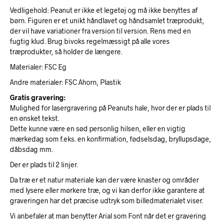
Vedligehold:
Peanut er ikke et legetøj og må ikke benyttes af
børn. Figuren er et unikt håndlavet og håndsamlet træprodukt,
der vil have variationer fra version til version. Rens med en
fugtig klud. Brug bivoks regelmæssigt på alle vores
træprodukter, så holder de længere.
Materialer:
FSC Eg
Andre materialer:
FSC Ahorn, Plastik
Gratis gravering:
Mulighed for lasergravering på Peanuts hale, hvor der er plads til
en ønsket tekst.
Dette kunne være en sød personlig hilsen, eller en vigtig
mærkedag som f.eks. en konfirmation, fødselsdag, bryllupsdage,
dåbsdag mm.
Der er plads til 2 linjer.
Da træ er et natur materiale kan der være knaster og områder
med lysere eller mørkere træ, og vi kan derfor ikke garantere at
graveringen har det præcise udtryk som billedmaterialet viser.
Vi anbefaler at man benytter Arial som Font når det er gravering