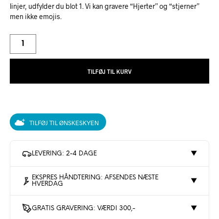
linjer, udfylder du blot 1. Vi kan gravere “Hjerter” og “stjerner”
men ikke emojis.
TILFØJ TIL KURV
TILFØJ TIL ØNSKESKYEN
LEVERING: 2-4 DAGE
▼
EKSPRES HÅNDTERING: AFSENDES NÆSTE
▼
HVERDAG
GRATIS GRAVERING: VÆRDI 300,-
▼