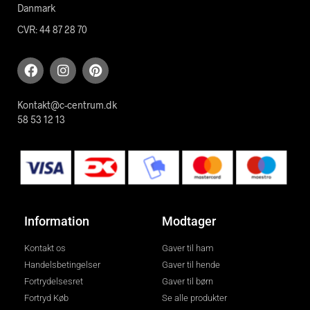
Danmark
CVR: 44 87 28 70
Kontakt@c-centrum.dk
58 53 12 13
Information
Modtager
Kontakt os
Gaver til ham
Handelsbetingelser
Gaver til hende
Fortrydelsesret
Gaver til børn
Fortryd Køb
Se alle produkter