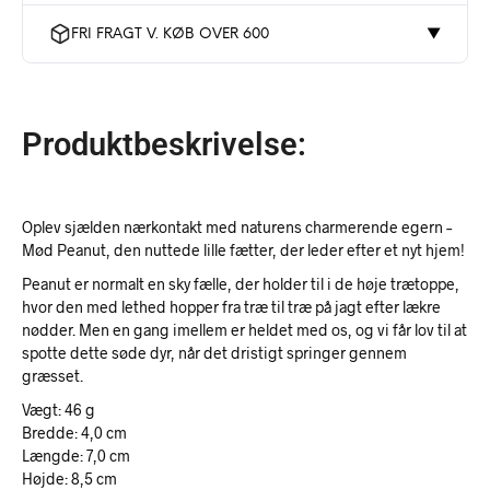
FRI FRAGT V. KØB OVER 600
▼
Produktbeskrivelse:
Oplev sjælden nærkontakt med naturens charmerende egern –
Mød Peanut, den nuttede lille fætter, der leder efter et nyt hjem!
Peanut er normalt en sky fælle, der holder til i de høje trætoppe,
hvor den med lethed hopper fra træ til træ på jagt efter lækre
nødder. Men en gang imellem er heldet med os, og vi får lov til at
spotte dette søde dyr, når det dristigt springer gennem
græsset.
Vægt: 46 g
Bredde: 4,0 cm
Længde: 7,0 cm
Højde: 8,5 cm