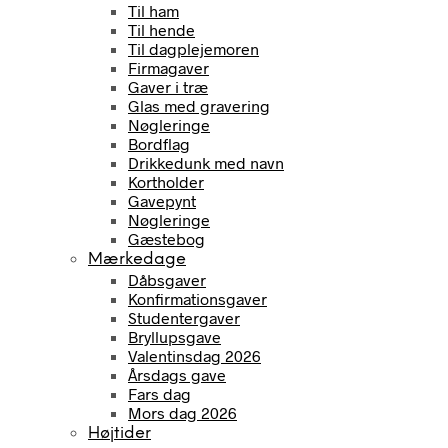
Til ham
Til hende
Til dagplejemoren
Firmagaver
Gaver i træ
Glas med gravering
Nøgleringe
Bordflag
Drikkedunk med navn
Kortholder
Gavepynt
Nøgleringe
Gæstebog
Mærkedage
Dåbsgaver
Konfirmationsgaver
Studentergaver
Bryllupsgave
Valentinsdag 2026
Årsdags gave
Fars dag
Mors dag 2026
Højtider