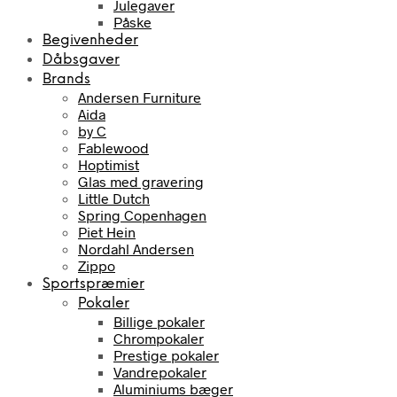
Julegaver
Påske
Begivenheder
Dåbsgaver
Brands
Andersen Furniture
Aida
by C
Fablewood
Hoptimist
Glas med gravering
Little Dutch
Spring Copenhagen
Piet Hein
Nordahl Andersen
Zippo
Sportspræmier
Pokaler
Billige pokaler
Chrompokaler
Prestige pokaler
Vandrepokaler
Aluminiums bæger