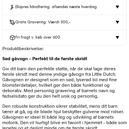
Ekspres håndtering: afsendes næste hverdag
▼
Gratis Gravering: Værdi 300,-
▼
Fri fragt v. køb over 600
▼
Produktbeskrivelse:
Sød gåvogn – Perfekt til de første skridt
Giv dit barn den perfekte støtte, når de skal tage deres
første skridt med denne yndige gåvogn fra Little Dutch.
Gåvognen er designet som en sød, lyserød bil med fine
blomsterdetaljer, hvilket gør den både funktionel og
dekorativ. Med personlig gravering af barnets navn og
fødselsdato gør du den helt unik og personlig.
Den robuste konstruktion sikrer stabilitet, mens dit barn
lærer at gå, og de bløde hjul beskytter gulvene mod ridser.
Gåvognen er ideel til både leg og udvikling af barnets
motorik. Den vil hurtigt blive en favorit i hjemmet – både som
legetøj og et dejligt minde om de første skridt.