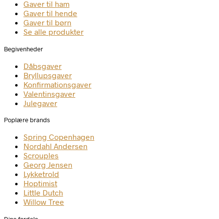
Gaver til ham
Gaver til hende
Gaver til børn
Se alle produkter
Begivenheder
Dåbsgaver
Bryllupsgaver
Konfirmationsgaver
Valentinsgaver
Julegaver
Poplære brands
Spring Copenhagen
Nordahl Andersen
Scrouples
Georg Jensen
Lykketrold
Hoptimist
Little Dutch
Willow Tree
Dine fordele