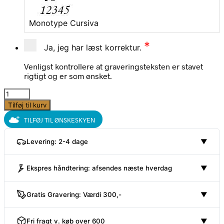
Monotype Cursiva
*
Ja, jeg har læst korrektur.
Venligst kontrollere at graveringsteksten er stavet
rigtigt og er som ønsket.
Prinsessen
på
Tilføj til kurv
ærten
TILFØJ TIL ØNSKESKYEN
Sparebøsse,
Kids
Levering: 2-4 dage
▼
by
Friis
antal
Ekspres håndtering: afsendes næste hverdag
▼
Gratis Gravering: Værdi 300,-
▼
Fri fragt v. køb over 600
▼