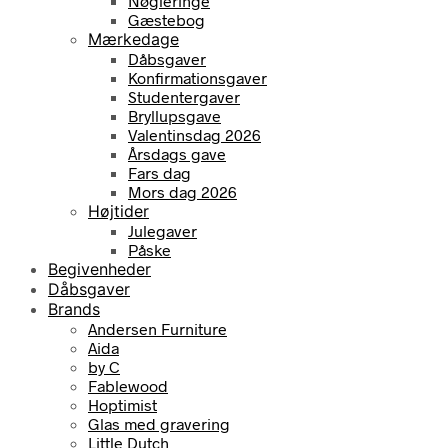
Nøgleringe
Gæstebog
Mærkedage
Dåbsgaver
Konfirmationsgaver
Studentergaver
Bryllupsgave
Valentinsdag 2026
Årsdags gave
Fars dag
Mors dag 2026
Højtider
Julegaver
Påske
Begivenheder
Dåbsgaver
Brands
Andersen Furniture
Aida
by C
Fablewood
Hoptimist
Glas med gravering
Little Dutch