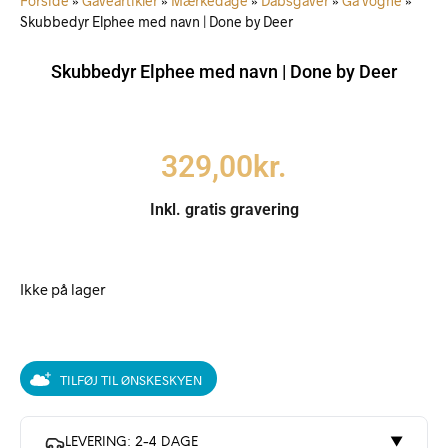
Forside
»
Gaveartikler
»
Mærkedage
»
Dåbsgaver
»
Gå vogne
»
Skubbedyr Elphee med navn | Done by Deer
Skubbedyr Elphee med navn | Done by Deer
329,00
kr.
Inkl. gratis gravering
Ikke på lager
TILFØJ TIL ØNSKESKYEN
LEVERING: 2-4 DAGE
▼