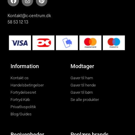
Kontakt@c-centrum.dk
58 53 12 13
Information
Modtager
Kontakt os
Gaver til ham
Handelsbetingelser
Gaver til hende
Fortrydelsesret
Gaver til børn
Fortryd Køb
Se alle produkter
Privatlivspolitik
Blog/Guides
Begivenheder
Poplære brands