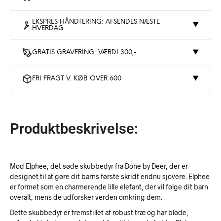
EKSPRES HÅNDTERING: AFSENDES NÆSTE
▼
HVERDAG
GRATIS GRAVERING: VÆRDI 300,-
▼
FRI FRAGT V. KØB OVER 600
▼
Produktbeskrivelse:
Mød Elphee, det søde skubbedyr fra Done by Deer, der er
designet til at gøre dit barns første skridt endnu sjovere. Elphee
er formet som en charmerende lille elefant, der vil følge dit barn
overalt, mens de udforsker verden omkring dem.
Dette skubbedyr er fremstillet af robust træ og har bløde,