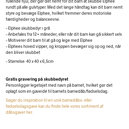
rullende hjul, der gør det nemt for dit barn at skubbe Elphee
rundt på alle gulvtyper. Med det lange håndtag kan dit barn nemt
styre og bevæge Elphee, hvilket fremmer deres motoriske
færdigheder og balanceevne.
– Elphee skubbedyr i grå
– Anbefales fra 12+ måneder, eller når dit barn kan gå sikkert selv
– Motiverer dit barn til at gå og lege med Elphee
– Elphees hoved vipper, og kroppen bevæger sig op og ned, når
den bliver skubbet
– Størrelse: 40 x 40 x 6,5cm
Gratis gravering på skubbedyret
Personliggør legetøjet med navn på barnet, hvilket gør det
oplagt som en gaveidé til barnets barnedåb/fødselsdag.
Søger du inspiration til en unik barnedåbs- eller
fødselsdagsgave kan du finde hele vores sortiment af
dåbsgaver her.