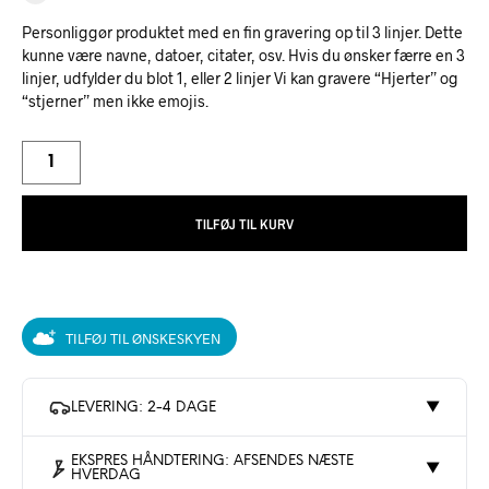
Personliggør produktet med en fin gravering op til 3 linjer. Dette
kunne være navne, datoer, citater, osv. Hvis du ønsker færre en 3
linjer, udfylder du blot 1, eller 2 linjer Vi kan gravere “Hjerter” og
“stjerner” men ikke emojis.
TILFØJ TIL KURV
TILFØJ TIL ØNSKESKYEN
LEVERING: 2-4 DAGE
▼
EKSPRES HÅNDTERING: AFSENDES NÆSTE
▼
HVERDAG