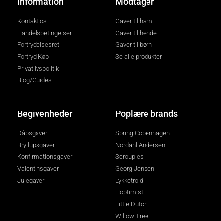
Information
Modtager
Kontakt os
Gaver til ham
Handelsbetingelser
Gaver til hende
Fortrydelsesret
Gaver til børn
Fortryd Køb
Se alle produkter
Privatlivspolitik
Blog/Guides
Begivenheder
Poplære brands
Dåbsgaver
Spring Copenhagen
Bryllupsgaver
Nordahl Andersen
Konfirmationsgaver
Scrouples
Valentinsgaver
Georg Jensen
Julegaver
Lykketrold
Hoptimist
Little Dutch
Willow Tree