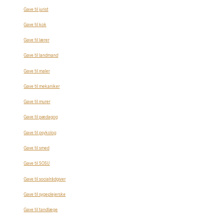
Gave til jurist
Gave til kok
Gave til lærer
Gave til landmand
Gave til maler
Gave til mekaniker
Gave til murer
Gave til pædagog
Gave til psykolog
Gave til smed
Gave til SOSU
Gave til socialrådgiver
Gave til sygeplejerske
Gave til tandlæge