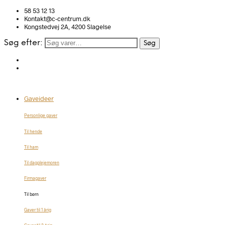
58 53 12 13
Kontakt@c-centrum.dk
Kongstedvej 2A, 4200 Slagelse
Søg efter:
Søg
Gaveideer
Personlige gaver
Til hende
Til ham
Til dagplejemoren
Firmagaver
Til børn
Gaver til 1 årig