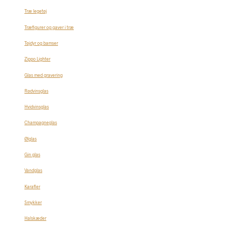
Træ legetøj
Træfigurer og gaver i træ
Tøjdyr og bamser
Zippo Lighter
Glas med gravering
Rødvinsglas
Hvidvinsglas
Champagneglas
Ølglas
Gin glas
Vandglas
Karafler
Smykker
Halskæder