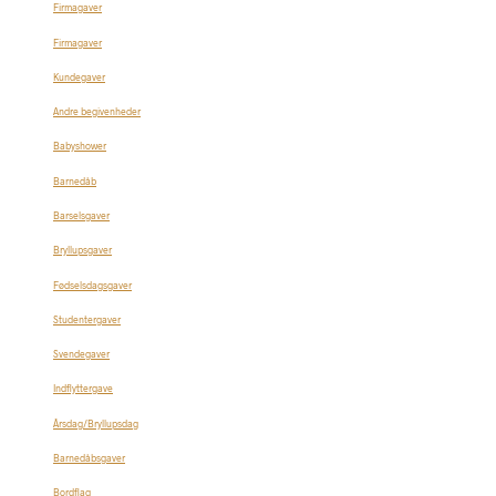
Firmagaver
Firmagaver
Kundegaver
Andre begivenheder
Babyshower
Barnedåb
Barselsgaver
Bryllupsgaver
Fødselsdagsgaver
Studentergaver
Svendegaver
Indflyttergave
Årsdag/Bryllupsdag
Barnedåbsgaver
Bordflag