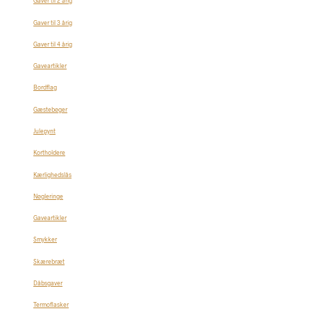
Gaver til 2 årig
Gaver til 3 årig
Gaver til 4 årig
Gaveartikler
Bordflag
Gæstebøger
Julepynt
Kortholdere
Kærlighedslås
Nøgleringe
Gaveartikler
Smykker
Skærebræt
Dåbsgaver
Termoflasker