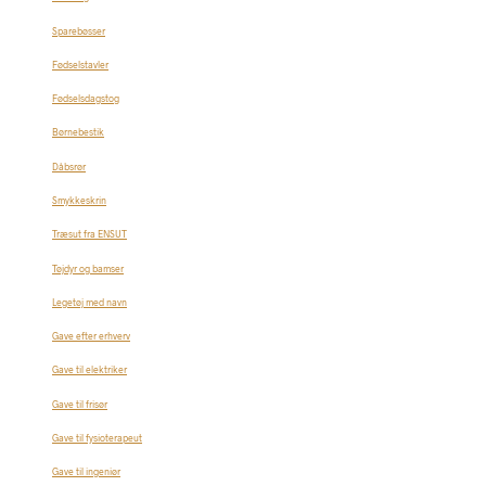
Sparebøsser
Fødselstavler
Fødselsdagstog
Børnebestik
Dåbsrør
Smykkeskrin
Træsut fra ENSUT
Tøjdyr og bamser
Legetøj med navn
Gave efter erhverv
Gave til elektriker
Gave til frisør
Gave til fysioterapeut
Gave til ingeniør