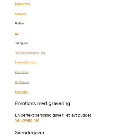
Dagmarkors
Armbånd
Højtider
Jul
Træfigurer
Træfigurer og gaver i træ
Smileys/Emotions
Pick me up
Hoptimister
Lucie Kaas
Emotions med gravering
En perfekt personlig gave til et lavt budget
Se udvalg her
Svendegaver