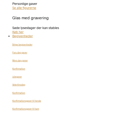
Personlige gaver
Se alle figurerne
Glas med gravering
Søde lysestager der kan stables
Køb her
Begivenheder
Årlige begivenheder
Fars dag gaver
Mors dag gaver
Konfirmation
Julegaver
Valentinsdag
Konfirmation
Konfirmationsgaver til hende
Konfirmationsgaver til ham