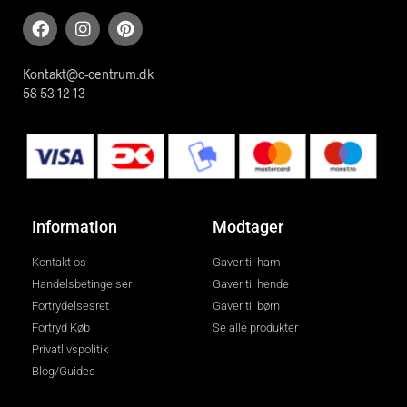
Kontakt@c-centrum.dk
58 53 12 13
Information
Modtager
Kontakt os
Gaver til ham
Handelsbetingelser
Gaver til hende
Fortrydelsesret
Gaver til børn
Fortryd Køb
Se alle produkter
Privatlivspolitik
Blog/Guides