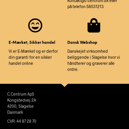
kontakt@c-centrum.dk eller
på telefon 58531213
E-Mærket, Sikker handel
Dansk Webshop
Vi er E-Mærket og er derfor
Danskejet virksomhed
din garanti for en sikker
beliggende i Slagelse hvor vi
handel online
håndterer og graverer alle
ordre.
C.Centrum ApS
Kongstedvej 2A
4200, Slagelse
Danmark
CVR: 44 87 28 70