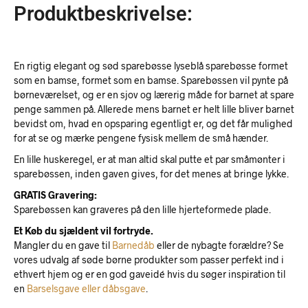
Produktbeskrivelse:
En rigtig elegant og sød sparebøsse lyseblå sparebøsse formet
som en bamse, formet som en bamse. Sparebøssen vil pynte på
børneværelset, og er en sjov og lærerig måde for barnet at spare
penge sammen på. Allerede mens barnet er helt lille bliver barnet
bevidst om, hvad en opsparing egentligt er, og det får mulighed
for at se og mærke pengene fysisk mellem de små hænder.
En lille huskeregel, er at man altid skal putte et par småmønter i
sparebøssen, inden gaven gives, for det menes at bringe lykke.
GRATIS Gravering:
Sparebøssen kan graveres på den lille hjerteformede plade.
Et Køb du sjældent vil fortryde.
Mangler du en gave til
Barnedåb
eller de nybagte forældre? Se
vores udvalg af søde børne produkter som passer perfekt ind i
ethvert hjem og er en god gaveidé hvis du søger inspiration til
en
Barselsgave eller dåbsgave
.