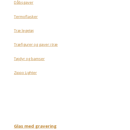
Dåbsgaver
Termoflasker
Træ legetøj
Træfigurer og gaver i træ
Tøjdyr og bamser
Zippo Lighter
Glas med gravering