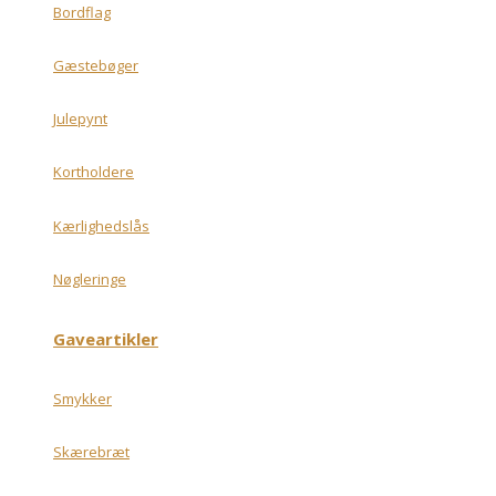
Bordflag
Gæstebøger
Julepynt
Kortholdere
Kærlighedslås
Nøgleringe
Gaveartikler
Smykker
Skærebræt