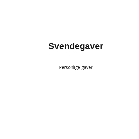
Svendegaver
Personlige gaver
Glas med gravering