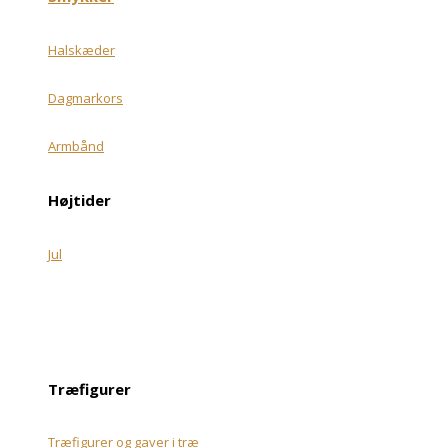
Halskæder
Dagmarkors
Armbånd
Højtider
Jul
Træfigurer
Træfigurer og gaver i træ