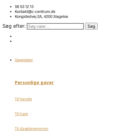
58 53 12 13
Kontakt@c-centrum.dk
Kongstedvej 2A, 4200 Slagelse
Søg efter:
Søg
Gaveideer
Personlige gaver
Til hende
Til ham
Til dagplejemoren