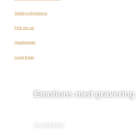
Smileys/Emotions
Pick me up
Hoptimister
Lucie Kaas
Emotions med gravering
En perfekt personlig gave til et lavt budget
Se udvalg her