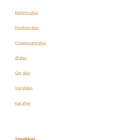
Rødvinsglas
Hvidvinsglas
Champagneglas
Ølglas
Gin glas
Vandglas
Karafler
Smykker