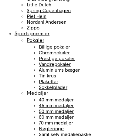
Little Dutch
Spring Copenhagen
Piet Hein
Nordahl Andersen
Zippo
Sportspræmier
Pokaler
Billige pokaler
Chrompokaler
Prestige pokaler
Vandrepokaler
Aluminiums bæger
Tin krus
Plaketter
Sokkelplader
Medaljer
40 mm medaljer
45 mm medaljer
50 mm medaljer
60 mm medaljer
70 mm medaljer
Nøgleringe
Saml-selv medaljepakke