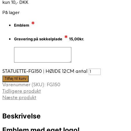
kun 10,- DKK
På lager
*
Emblem
*
Gravering på sokkelplade
15,00
kr.
STATUETTE-FG150 | HØJDE 12CM antal
Tilføj til kurv
Varenummer (SKU):
FG150
Tidligere produkt
Næste produkt
Beskrivelse
Emblem med eget logo!