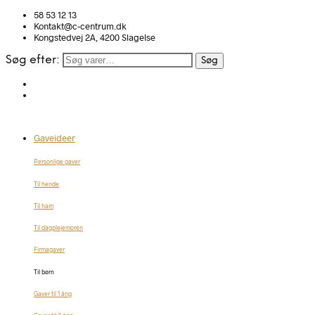
58 53 12 13
Kontakt@c-centrum.dk
Kongstedvej 2A, 4200 Slagelse
Søg efter:
Søg
Gaveideer
Personlige gaver
Til hende
Til ham
Til dagplejemoren
Firmagaver
Til børn
Gaver til 1 årig