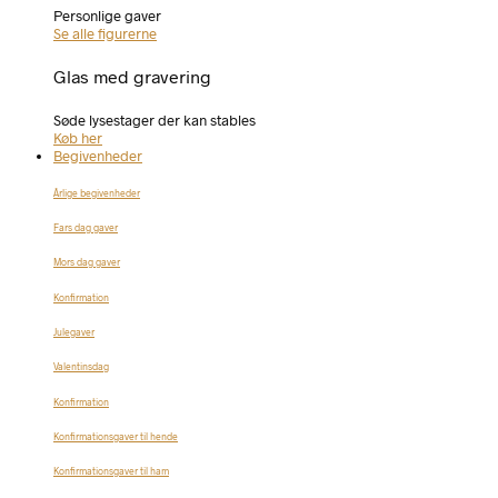
Personlige gaver
Se alle figurerne
Glas med gravering
Søde lysestager der kan stables
Køb her
Begivenheder
Årlige begivenheder
Fars dag gaver
Mors dag gaver
Konfirmation
Julegaver
Valentinsdag
Konfirmation
Konfirmationsgaver til hende
Konfirmationsgaver til ham