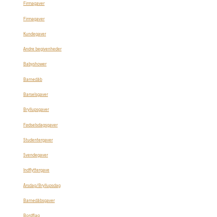
Firmagaver
Firmagaver
Kundegaver
Andre begivenheder
Babyshower
Barnedåb
Barselsgaver
Bryllupsgaver
Fødselsdagsgaver
Studentergaver
Svendegaver
Indflyttergave
Årsdag/Bryllupsdag
Barnedåbsgaver
Bordflag