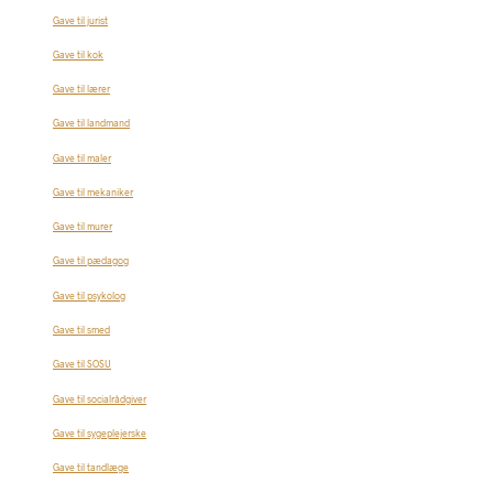
Gave til jurist
Gave til kok
Gave til lærer
Gave til landmand
Gave til maler
Gave til mekaniker
Gave til murer
Gave til pædagog
Gave til psykolog
Gave til smed
Gave til SOSU
Gave til socialrådgiver
Gave til sygeplejerske
Gave til tandlæge