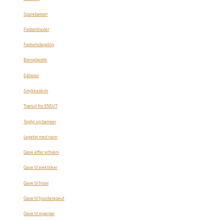
Sparebøsser
Fødselstavler
Fødselsdagstog
Børnebestik
Dåbsrør
Smykkeskrin
Træsut fra ENSUT
Tøjdyr og bamser
Legetøj med navn
Gave efter erhverv
Gave til elektriker
Gave til frisør
Gave til fysioterapeut
Gave til ingeniør