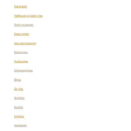
Træ legetøj
Træfigurer og gaver i træ
Tøjdyr og bamser
Zippo Lighter
Glas med gravering
Rødvinsglas
Hvidvinsglas
Champagneglas
Ølglas
Gin glas
Vandglas
Karafler
Smykker
Halskæder