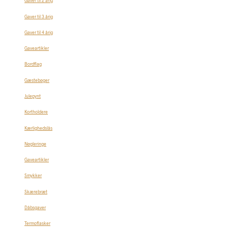
Gaver til 2 årig
Gaver til 3 årig
Gaver til 4 årig
Gaveartikler
Bordflag
Gæstebøger
Julepynt
Kortholdere
Kærlighedslås
Nøgleringe
Gaveartikler
Smykker
Skærebræt
Dåbsgaver
Termoflasker