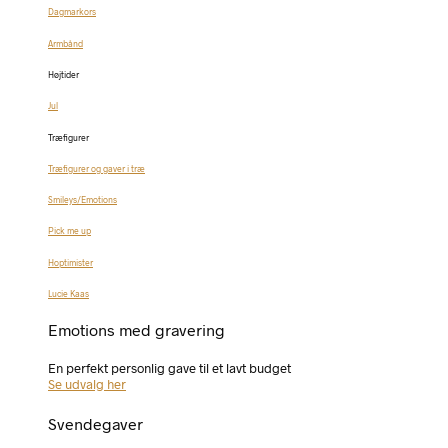
Dagmarkors
Armbånd
Højtider
Jul
Træfigurer
Træfigurer og gaver i træ
Smileys/Emotions
Pick me up
Hoptimister
Lucie Kaas
Emotions med gravering
En perfekt personlig gave til et lavt budget
Se udvalg her
Svendegaver