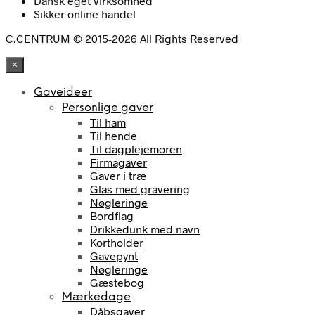
Dansk eget virksomhed
Sikker online handel
C.CENTRUM © 2015-2026 All Rights Reserved
×
Gaveideer
Personlige gaver
Til ham
Til hende
Til dagplejemoren
Firmagaver
Gaver i træ
Glas med gravering
Nøgleringe
Bordflag
Drikkedunk med navn
Kortholder
Gavepynt
Nøgleringe
Gæstebog
Mærkedage
Dåbsgaver