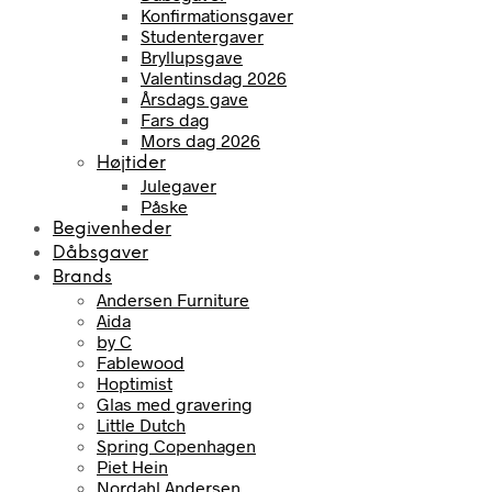
Konfirmationsgaver
Studentergaver
Bryllupsgave
Valentinsdag 2026
Årsdags gave
Fars dag
Mors dag 2026
Højtider
Julegaver
Påske
Begivenheder
Dåbsgaver
Brands
Andersen Furniture
Aida
by C
Fablewood
Hoptimist
Glas med gravering
Little Dutch
Spring Copenhagen
Piet Hein
Nordahl Andersen