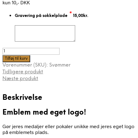
kun 10,- DKK
*
Gravering på sokkelplade
15,00
kr.
SVØMNING
|
Tilføj til kurv
HØJDE
Varenummer (SKU):
Svømmer
11CM
Tidligere produkt
antal
Næste produkt
Beskrivelse
Emblem med eget logo!
Gør jeres medaljer eller pokaler unikke med jeres eget logo
på emblemets plads.