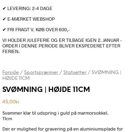
✔ LEVERING: 2-4 DAGE
✔ E-MÆRKET WEBSHOP
✔ FRI FRAGT V. KØB OVER 600,-
VI HOLDER JULEFERIE OG ER TILBAGE IGEN 2. JANUAR -
ORDER I DENNE PERIODE BLIVER EKSPEDERET EFTER
FERIEN.
Forside
/
Sportspræmier
/
Statuetter
/
SVØMNING |
HØJDE 11CM
SVØMNING | HØJDE 11CM
45,00
kr.
Svømmer klar til udspring i guld på marmorsokkel.
11cm
Der er mulighed for gravering på en aluminiumsplade for