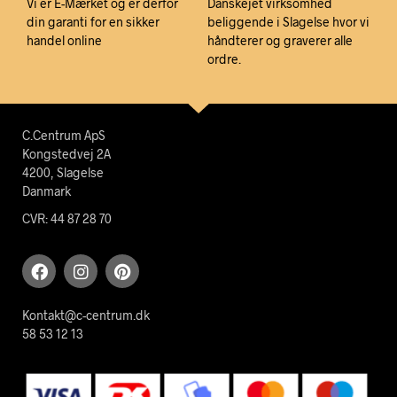
Vi er E-Mærket og er derfor
Danskejet virksomhed
din garanti for en sikker
beliggende i Slagelse hvor vi
handel online
håndterer og graverer alle
ordre.
C.Centrum ApS
Kongstedvej 2A
4200, Slagelse
Danmark
CVR: 44 87 28 70
Kontakt@c-centrum.dk
58 53 12 13