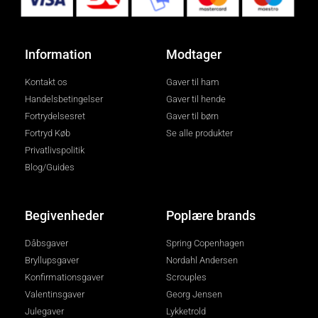
Information
Modtager
Kontakt os
Gaver til ham
Handelsbetingelser
Gaver til hende
Fortrydelsesret
Gaver til børn
Fortryd Køb
Se alle produkter
Privatlivspolitik
Blog/Guides
Begivenheder
Poplære brands
Dåbsgaver
Spring Copenhagen
Bryllupsgaver
Nordahl Andersen
Konfirmationsgaver
Scrouples
Valentinsgaver
Georg Jensen
Julegaver
Lykketrold