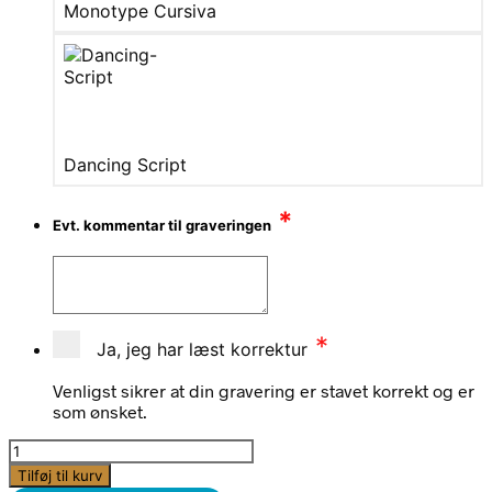
Monotype Cursiva
Dancing Script
*
Evt. kommentar til graveringen
*
Ja, jeg har læst korrektur
Venligst sikrer at din gravering er stavet korrekt og er
som ønsket.
Tro,
håb
Tilføj til kurv