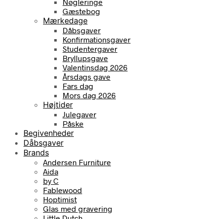
Nøgleringe
Gæstebog
Mærkedage
Dåbsgaver
Konfirmationsgaver
Studentergaver
Bryllupsgave
Valentinsdag 2026
Årsdags gave
Fars dag
Mors dag 2026
Højtider
Julegaver
Påske
Begivenheder
Dåbsgaver
Brands
Andersen Furniture
Aida
by C
Fablewood
Hoptimist
Glas med gravering
Little Dutch