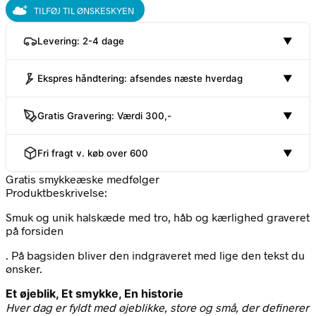
og
TILFØJ TIL ØNSKESKYEN
krælighed
halskæde,
Levering: 2-4 dage
▼
18k
forgyldt,
inkl.
Ekspres håndtering: afsendes næste hverdag
▼
kæde
|
CC
Gratis Gravering: Værdi 300,-
▼
Jewellery
antal
Fri fragt v. køb over 600
▼
Gratis smykkeæske medfølger
Produktbeskrivelse:
Smuk og unik halskæde med tro, håb og kærlighed graveret
på forsiden
. På bagsiden bliver den indgraveret med lige den tekst du
ønsker.
Et øjeblik, Et smykke, En historie
Hver dag er fyldt med øjeblikke, store og små, der definerer